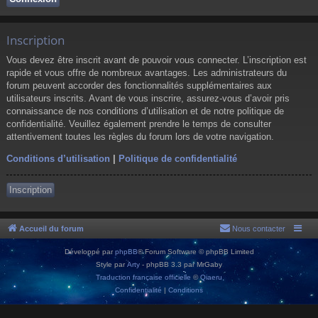
Inscription
Vous devez être inscrit avant de pouvoir vous connecter. L’inscription est
rapide et vous offre de nombreux avantages. Les administrateurs du
forum peuvent accorder des fonctionnalités supplémentaires aux
utilisateurs inscrits. Avant de vous inscrire, assurez-vous d’avoir pris
connaissance de nos conditions d’utilisation et de notre politique de
confidentialité. Veuillez également prendre le temps de consulter
attentivement toutes les règles du forum lors de votre navigation.
Conditions d’utilisation
|
Politique de confidentialité
Inscription
Accueil du forum
Nous contacter
Développé par
phpBB
® Forum Software © phpBB Limited
Style par
Arty
- phpBB 3.3 par MrGaby
Traduction française officielle
©
Qiaeru
Confidentialité
|
Conditions