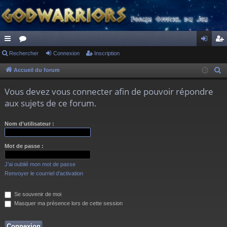
ac
Rechercher
or
Connexion
Inscription
on
ns
co
u
ne
cri
Accueil du forum
R
e
ur
m
xi
pti
Vous devez vous connecter afin de pouvoir répondre
c
ci
s
on
on
aux sujets de ce forum.
h
s
e
Nom d’utilisateur :
r
c
Mot de passe :
h
e
J’ai oublié mon mot de passe
r
Renvoyer le courriel d’activation
Se souvenir de moi
Masquer ma présence lors de cette session