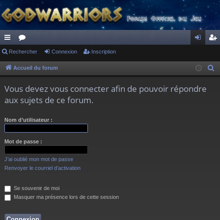
ac
Rechercher
or
Connexion
Inscription
on
ns
co
u
ne
cri
Accueil du forum
R
e
ur
m
xi
pti
Vous devez vous connecter afin de pouvoir répondre
c
ci
s
on
on
aux sujets de ce forum.
h
s
e
Nom d’utilisateur :
r
c
Mot de passe :
h
e
J’ai oublié mon mot de passe
r
Renvoyer le courriel d’activation
Se souvenir de moi
Masquer ma présence lors de cette session