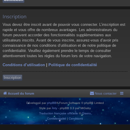
Inscription
Vous devez être inscrit avant de pouvoir vous connecter. L’inscription est
rapide et vous offre de nombreux avantages. Les administrateurs du
forum peuvent accorder des fonctionnalités supplémentaires aux
utilisateurs inscrits. Avant de vous inscrire, assurez-vous d’avoir pris
connaissance de nos conditions d’utilisation et de notre politique de
confidentialité. Veuillez également prendre le temps de consulter
attentivement toutes les règles du forum lors de votre navigation.
Conditions d’utilisation
|
Politique de confidentialité
Inscription
Accueil du forum
Nous contacter
Développé par
phpBB
® Forum Software © phpBB Limited
Style par
Arty
- phpBB 3.3 par MrGaby
Traduction française officielle
©
Qiaeru
Confidentialité
|
Conditions