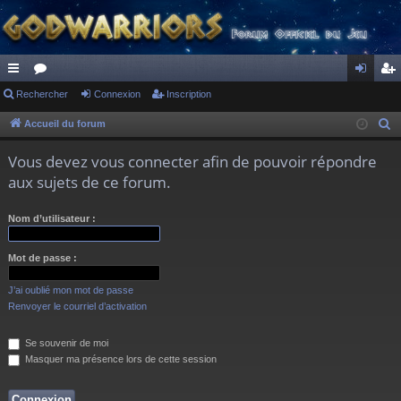
ac
Rechercher
or
Connexion
Inscription
on
ns
co
u
ne
cri
Accueil du forum
R
e
ur
m
xi
pti
Vous devez vous connecter afin de pouvoir répondre
c
ci
s
on
on
aux sujets de ce forum.
h
s
e
Nom d’utilisateur :
r
c
Mot de passe :
h
e
J’ai oublié mon mot de passe
r
Renvoyer le courriel d’activation
Se souvenir de moi
Masquer ma présence lors de cette session