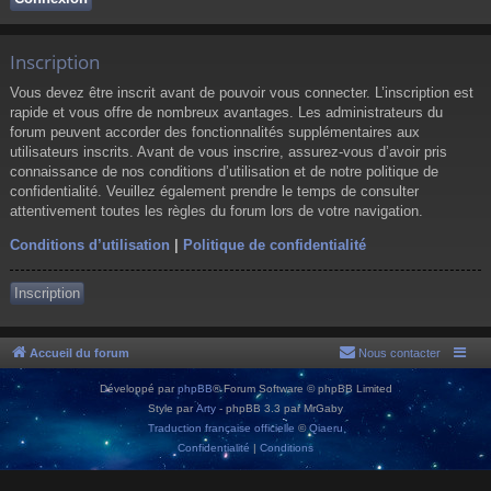
Inscription
Vous devez être inscrit avant de pouvoir vous connecter. L’inscription est
rapide et vous offre de nombreux avantages. Les administrateurs du
forum peuvent accorder des fonctionnalités supplémentaires aux
utilisateurs inscrits. Avant de vous inscrire, assurez-vous d’avoir pris
connaissance de nos conditions d’utilisation et de notre politique de
confidentialité. Veuillez également prendre le temps de consulter
attentivement toutes les règles du forum lors de votre navigation.
Conditions d’utilisation
|
Politique de confidentialité
Inscription
Accueil du forum
Nous contacter
Développé par
phpBB
® Forum Software © phpBB Limited
Style par
Arty
- phpBB 3.3 par MrGaby
Traduction française officielle
©
Qiaeru
Confidentialité
|
Conditions