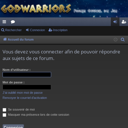
ac
Rechercher
or
Connexion
Inscription
on
ns
co
u
ne
cri
Accueil du forum
R
e
ur
m
xi
pti
Vous devez vous connecter afin de pouvoir répondre
c
ci
s
on
on
aux sujets de ce forum.
h
s
e
Nom d’utilisateur :
r
c
Mot de passe :
h
e
J’ai oublié mon mot de passe
r
Renvoyer le courriel d’activation
Se souvenir de moi
Masquer ma présence lors de cette session