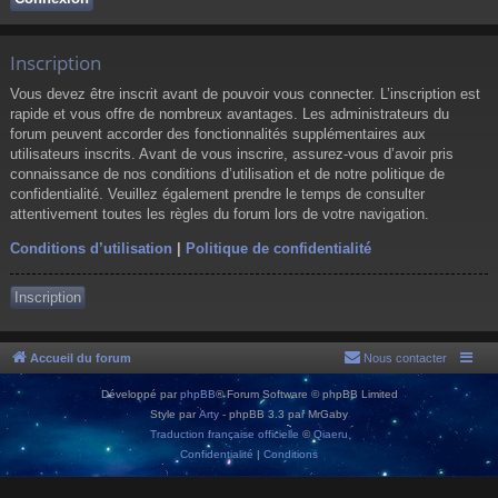
Inscription
Vous devez être inscrit avant de pouvoir vous connecter. L’inscription est
rapide et vous offre de nombreux avantages. Les administrateurs du
forum peuvent accorder des fonctionnalités supplémentaires aux
utilisateurs inscrits. Avant de vous inscrire, assurez-vous d’avoir pris
connaissance de nos conditions d’utilisation et de notre politique de
confidentialité. Veuillez également prendre le temps de consulter
attentivement toutes les règles du forum lors de votre navigation.
Conditions d’utilisation
|
Politique de confidentialité
Inscription
Accueil du forum
Nous contacter
Développé par
phpBB
® Forum Software © phpBB Limited
Style par
Arty
- phpBB 3.3 par MrGaby
Traduction française officielle
©
Qiaeru
Confidentialité
|
Conditions