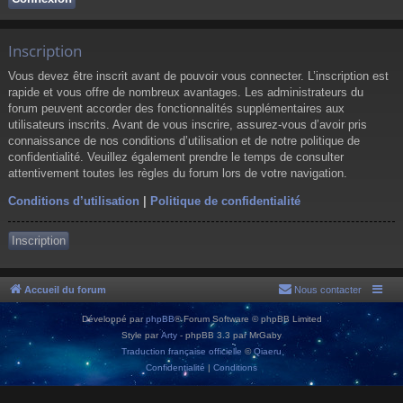
Inscription
Vous devez être inscrit avant de pouvoir vous connecter. L’inscription est
rapide et vous offre de nombreux avantages. Les administrateurs du
forum peuvent accorder des fonctionnalités supplémentaires aux
utilisateurs inscrits. Avant de vous inscrire, assurez-vous d’avoir pris
connaissance de nos conditions d’utilisation et de notre politique de
confidentialité. Veuillez également prendre le temps de consulter
attentivement toutes les règles du forum lors de votre navigation.
Conditions d’utilisation
|
Politique de confidentialité
Inscription
Accueil du forum
Nous contacter
Développé par
phpBB
® Forum Software © phpBB Limited
Style par
Arty
- phpBB 3.3 par MrGaby
Traduction française officielle
©
Qiaeru
Confidentialité
|
Conditions