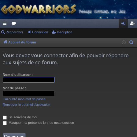
ac
Rechercher
or
Connexion
Inscription
on
ns
co
u
ne
cri
Accueil du forum
R
e
ur
m
xi
pti
Vous devez vous connecter afin de pouvoir répondre
c
ci
s
on
on
aux sujets de ce forum.
h
s
e
Nom d’utilisateur :
r
c
Mot de passe :
h
e
J’ai oublié mon mot de passe
r
Renvoyer le courriel d’activation
Se souvenir de moi
Masquer ma présence lors de cette session