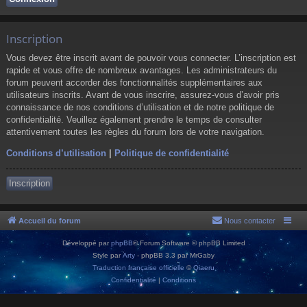
Inscription
Vous devez être inscrit avant de pouvoir vous connecter. L’inscription est
rapide et vous offre de nombreux avantages. Les administrateurs du
forum peuvent accorder des fonctionnalités supplémentaires aux
utilisateurs inscrits. Avant de vous inscrire, assurez-vous d’avoir pris
connaissance de nos conditions d’utilisation et de notre politique de
confidentialité. Veuillez également prendre le temps de consulter
attentivement toutes les règles du forum lors de votre navigation.
Conditions d’utilisation
|
Politique de confidentialité
Inscription
Accueil du forum
Nous contacter
Développé par
phpBB
® Forum Software © phpBB Limited
Style par
Arty
- phpBB 3.3 par MrGaby
Traduction française officielle
©
Qiaeru
Confidentialité
|
Conditions