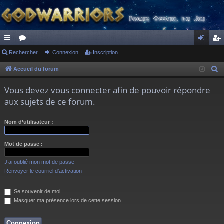
ac
Rechercher
or
Connexion
Inscription
on
ns
co
u
ne
cri
Accueil du forum
R
e
ur
m
xi
pti
Vous devez vous connecter afin de pouvoir répondre
c
ci
s
on
on
aux sujets de ce forum.
h
s
e
Nom d’utilisateur :
r
c
Mot de passe :
h
e
J’ai oublié mon mot de passe
r
Renvoyer le courriel d’activation
Se souvenir de moi
Masquer ma présence lors de cette session