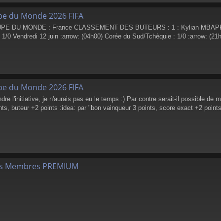
pe du Monde 2026 FIFA
 DU MONDE : France CLASSEMENT DES BUTEURS : 1 : Kylian MBAPPE / 2 :
 1/0 Vendredi 12 juin :arrow: (04h00) Corée du Sud/Tchèquie : 1/0 :arrow: (21
pe du Monde 2026 FIFA
e l'initiative, je n'aurais pas eu le temps :) Par contre serait-il possible de
nts, buteur +2 points :idea: par "bon vainqueur 3 points, score exact +2 points,
les Membres PREMIUM