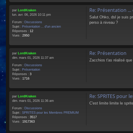
Re: Présentation ...
par
LordKraken
lun. avr. 06, 2026 10:11 pm
Salut Ohko, dsl je suis p
perso à niveau ?
Forum :
Discussions
Sujet :
Présentation ... d'un ancien
Réponses :
12
Vues :
2950
Re: Présentation
par
LordKraken
dim. mars 01, 2026 11:37 am
Zacchios t'as réalisé que 
Forum :
Discussions
Sujet :
Présentation
Réponses :
3
Vues :
1716
Re: SPRITES pour 
par
LordKraken
dim. mars 01, 2026 11:36 am
C'est limite limite le spr
Forum :
Discussions
Sujet :
SPRITES pour les Membres PREMIUM
Réponses :
3517
Vues :
1917363