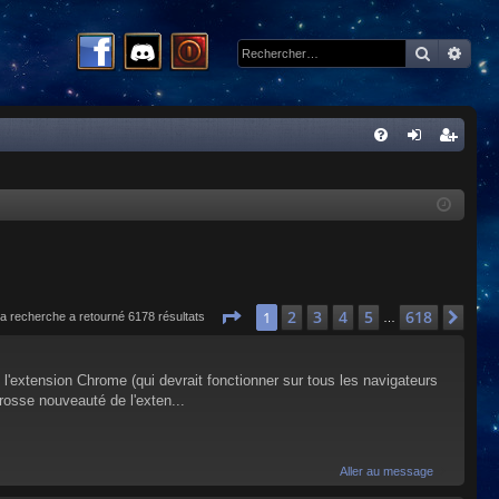
Recherc
Rech
R
FA
on
ns
Q
ne
cri
xi
pti
on
on
Page
1
sur
618
2
3
4
5
618
1
Sui
a recherche a retourné 6178 résultats
…
 l'extension Chrome (qui devrait fonctionner sur tous les navigateurs
rosse nouveauté de l'exten...
Aller au message