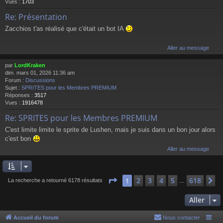
Vues :
1703
Re: Présentation
Zacchios t'as réalisé que c'était un bot IA
Aller au message
par
LordKraken
dim. mars 01, 2026 11:36 am
Forum :
Discussions
Sujet :
SPRITES pour les Membres PREMIUM
Réponses :
3517
Vues :
1916478
Re: SPRITES pour les Membres PREMIUM
C'est limite limite le sprite de Lushen, mais je suis dans un bon jour alors
c'est bon
Aller au message
Page
1
sur
618
2
3
4
5
618
1
S
La recherche a retourné 6178 résultats
…
Aller
Accueil du forum
Nous contacter