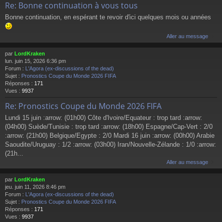
Re: Bonne continuation à vous tous
Bonne continuation, en espérant te revoir d'ici quelques mois ou années
Aller au message
par
LordKraken
lun. juin 15, 2026 6:36 pm
Forum :
L'Agora (ex-discussions of the dead)
Sujet :
Pronostics Coupe du Monde 2026 FIFA
Réponses :
171
Vues :
9937
Re: Pronostics Coupe du Monde 2026 FIFA
Lundi 15 juin :arrow: (01h00) Côte d'Ivoire/Equateur : trop tard :arrow:
(04h00) Suède/Tunisie : trop tard :arrow: (18h00) Espagne/Cap-Vert : 2/0
:arrow: (21h00) Belgique/Egypte : 2/0 Mardi 16 juin :arrow: (00h00) Arabie
Saoudite/Uruguay : 1/2 :arrow: (03h00) Iran/Nouvelle-Zélande : 1/0 :arrow:
(21h...
Aller au message
par
LordKraken
jeu. juin 11, 2026 8:46 pm
Forum :
L'Agora (ex-discussions of the dead)
Sujet :
Pronostics Coupe du Monde 2026 FIFA
Réponses :
171
Vues :
9937