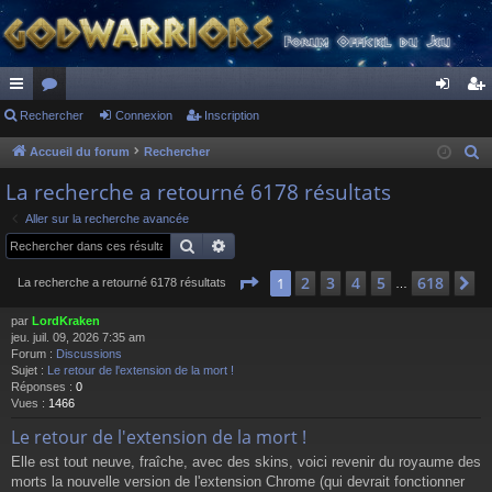
ac
Rechercher
or
Connexion
Inscription
on
ns
co
u
ne
cri
Accueil du forum
Rechercher
R
e
ur
m
xi
pti
La recherche a retourné 6178 résultats
c
ci
s
on
on
Aller sur la recherche avancée
h
Rechercher
Recherche avancée
s
e
r
Page
1
sur
618
2
3
4
5
618
1
S
La recherche a retourné 6178 résultats
…
c
par
LordKraken
h
jeu. juil. 09, 2026 7:35 am
e
Forum :
Discussions
r
Sujet :
Le retour de l'extension de la mort !
Réponses :
0
Vues :
1466
Le retour de l'extension de la mort !
Elle est tout neuve, fraîche, avec des skins, voici revenir du royaume des
morts la nouvelle version de l'extension Chrome (qui devrait fonctionner