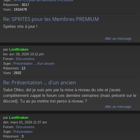
Sujet :
SPRITES pour les Membres PREMIUM
Réponses :
3517
Vues :
1916478
Re: SPRITES pour les Membres PREMIUM
Sprites mis à jour !
Aller au message
par
LordKraken
lun. avr. 06, 2026 10:11 pm
Forum :
Discussions
Sujet :
Présentation ... d'un ancien
Réponses :
12
Vues :
2932
Re: Présentation ... d'un ancien
Salut Ohko, dsl je suis pris par la mise à niveau du site et j'avais
complètement zappé le forum ces dernière semaines (mais présent sur le
discord). Tu as pu mettre ton perso à niveau ?
Aller au message
par
LordKraken
dim. mars 01, 2026 11:37 am
Forum :
Discussions
Sujet :
Présentation
Réponses :
3