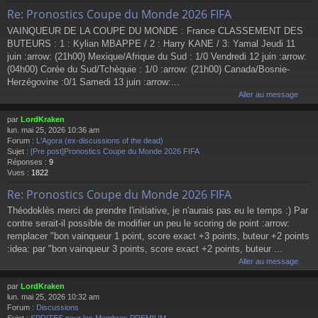
Re: Pronostics Coupe du Monde 2026 FIFA
VAINQUEUR DE LA COUPE DU MONDE : France CLASSEMENT DES
BUTEURS : 1 : Kylian MBAPPE / 2 : Harry KANE / 3: Yamal Jeudi 11
juin :arrow: (21h00) Mexique/Afrique du Sud : 1/0 Vendredi 12 juin :arrow:
(04h00) Corée du Sud/Tchèquie : 1/0 :arrow: (21h00) Canada/Bosnie-
Herzégovine :0/1 Samedi 13 juin :arrow:...
Aller au message
par
LordKraken
lun. mai 25, 2026 10:36 am
Forum :
L'Agora (ex-discussions of the dead)
Sujet :
[Pre post]Pronostics Coupe du Monde 2026 FIFA
Réponses :
9
Vues :
1822
Re: Pronostics Coupe du Monde 2026 FIFA
Théodoklès merci de prendre l'initiative, je n'aurais pas eu le temps :) Par
contre serait-il possible de modifier un peu le scoring de point :arrow:
remplacer "bon vainqueur 1 point, score exact +3 points, buteur +2 points
:idea: par "bon vainqueur 3 points, score exact +2 points, buteur ...
Aller au message
par
LordKraken
lun. mai 25, 2026 10:32 am
Forum :
Discussions