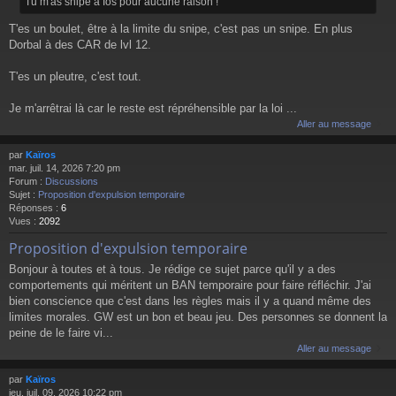
Tu m'as snipé à Ios pour aucune raison !
T'es un boulet, être à la limite du snipe, c'est pas un snipe. En plus
Dorbal à des CAR de lvl 12.
T'es un pleutre, c'est tout.
Je m'arrêtrai là car le reste est répréhensible par la loi ...
Aller au message
par
Kaïros
mar. juil. 14, 2026 7:20 pm
Forum :
Discussions
Sujet :
Proposition d'expulsion temporaire
Réponses :
6
Vues :
2092
Proposition d'expulsion temporaire
Bonjour à toutes et à tous. Je rédige ce sujet parce qu'il y a des
comportements qui méritent un BAN temporaire pour faire réfléchir. J'ai
bien conscience que c'est dans les règles mais il y a quand même des
limites morales. GW est un bon et beau jeu. Des personnes se donnent la
peine de le faire vi...
Aller au message
par
Kaïros
jeu. juil. 09, 2026 10:22 pm