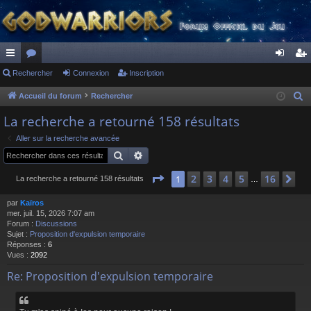
ac
Rechercher
or
Connexion
Inscription
on
ns
co
u
ne
cri
Accueil du forum
Rechercher
R
e
ur
m
xi
pti
La recherche a retourné 158 résultats
c
ci
s
on
on
Aller sur la recherche avancée
h
Rechercher
Recherche avancée
s
e
r
Page
1
sur
16
2
3
4
5
16
1
Su
La recherche a retourné 158 résultats
…
c
par
Kaïros
h
mer. juil. 15, 2026 7:07 am
e
Forum :
Discussions
r
Sujet :
Proposition d'expulsion temporaire
Réponses :
6
Vues :
2092
Re: Proposition d'expulsion temporaire