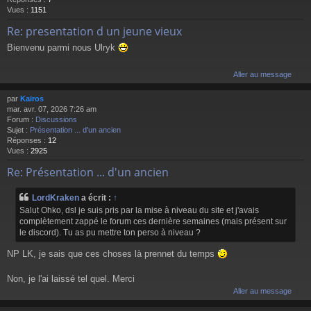
Vues :
1151
Re: presentation d un jeune vieux
Bienvenu parmi nous Ulryk
Aller au message
par
Kaïros
mar. avr. 07, 2026 7:26 am
Forum :
Discussions
Sujet :
Présentation ... d'un ancien
Réponses :
12
Vues :
2925
Re: Présentation ... d'un ancien
LordKraken
a écrit :
↑
Salut Ohko, dsl je suis pris par la mise à niveau du site et j'avais
complètement zappé le forum ces dernière semaines (mais présent sur
le discord). Tu as pu mettre ton perso à niveau ?
NP LK, je sais que ces choses là prennet du temps
Non, je l'ai laissé tel quel. Merci
Aller au message