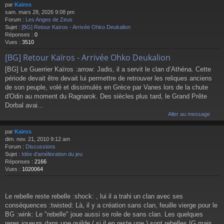
par
Kaïros
sam. mars 28, 2026 9:08 pm
Forum :
Les Anges de Zeus
Sujet :
[BG] Retour Kaïros - Arrivée Ohko Deukalion
Réponses :
0
Vues :
3510
[BG] Retour Kaïros - Arrivée Ohko Deukalion
[BG] Le Guerrier Kaïros :arrow: Jadis, il a servit le clan d’Athéna. Cette
période devait être devait lui permettre de retrouver les reliques anciens
de son peuple, volé et dissimulés en Grèce par Vanes lors de la chute
d'Odin au moment du Ragnarok. Des siècles plus tard, le Grand Prête
Dorbal avai...
Aller au message
par
Kaïros
dim. nov. 21, 2010 9:12 am
Forum :
Discussions
Sujet :
Idée d'amélioration du jeu
Réponses :
2166
Vues :
1020064
Le rebelle reste rebelle :shock: , lui il a trahi un clan avec ses
conséquences :twisted: Là, il y a création sans clan, feuille vierge pour le
BG :wink: Le "rebelle" joue aussi se role de sans clan. Les quelques
reres joueurs dans une guilde ( si il en reste une ) sont rebelles IG mais