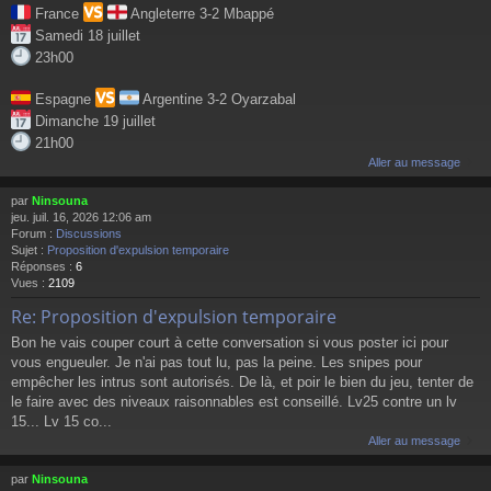
France
Angleterre 3-2 Mbappé
Samedi 18 juillet
23h00
Espagne
Argentine 3-2 Oyarzabal
Dimanche 19 juillet
21h00
Aller au message
par
Ninsouna
jeu. juil. 16, 2026 12:06 am
Forum :
Discussions
Sujet :
Proposition d'expulsion temporaire
Réponses :
6
Vues :
2109
Re: Proposition d'expulsion temporaire
Bon he vais couper court à cette conversation si vous poster ici pour
vous engueuler. Je n'ai pas tout lu, pas la peine. Les snipes pour
empêcher les intrus sont autorisés. De là, et poir le bien du jeu, tenter de
le faire avec des niveaux raisonnables est conseillé. Lv25 contre un lv
15... Lv 15 co...
Aller au message
par
Ninsouna