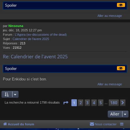
Spoiler
Aller au message
par
Ninsouna
jeu. déc. 18, 2025 12:27 pm
Forum :
L'Agora (ex-discussions of the dead)
Sujet :
Calendrier de l'avent 2025
Réponses :
213
Vues :
21912
Re: Calendrier de l'avent 2025
Spoiler
Pour Enkidou si c'est bon.
Aller au message
Page
1
sur
180
2
3
4
5
180
1
S
La recherche a retourné 1798 résultats
…
Aller
Accueil du forum
Nous contacter