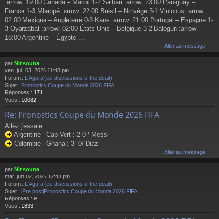
:arrow: 19:00 Canada – Maroc 1-2 Saibari :arrow: 23:00 Paraguay –
France 1-3 Mbappé :arrow: 22:00 Brésil – Norvège 3-1 Vinicous :arrow:
02:00 Mexique – Angleterre 0-3 Kane :arrow: 21:00 Portugal – Espagne 1-
3 Oyarzabal :arrow: 02:00 États-Unis – Belgique 3-2 Balogun :arrow:
18:00 Argentine – Égypte ...
Aller au message
par
Ninsouna
ven. juil. 03, 2026 11:48 pm
Forum :
L'Agora (ex-discussions of the dead)
Sujet :
Pronostics Coupe du Monde 2026 FIFA
Réponses :
171
Vues :
10082
Re: Pronostics Coupe du Monde 2026 FIFA
Allez j'essaie.
Argentine - Cap-Vert : 2-0 / Messi
Colombie - Ghana : 3- 0/ Diaz
Aller au message
par
Ninsouna
mar. juin 02, 2026 12:43 pm
Forum :
L'Agora (ex-discussions of the dead)
Sujet :
[Pre post]Pronostics Coupe du Monde 2026 FIFA
Réponses :
9
Vues :
1833