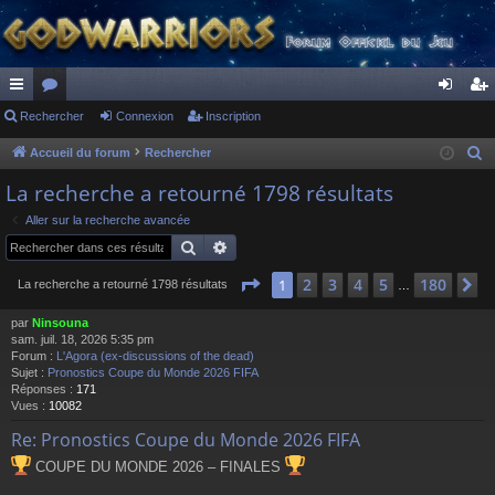
ac
Rechercher
or
Connexion
Inscription
on
ns
co
u
ne
cri
Accueil du forum
Rechercher
R
e
ur
m
xi
pti
La recherche a retourné 1798 résultats
c
ci
s
on
on
Aller sur la recherche avancée
h
Rechercher
Recherche avancée
s
e
r
Page
1
sur
180
2
3
4
5
180
1
S
La recherche a retourné 1798 résultats
…
c
par
Ninsouna
h
sam. juil. 18, 2026 5:35 pm
e
Forum :
L'Agora (ex-discussions of the dead)
r
Sujet :
Pronostics Coupe du Monde 2026 FIFA
Réponses :
171
Vues :
10082
Re: Pronostics Coupe du Monde 2026 FIFA
COUPE DU MONDE 2026 – FINALES