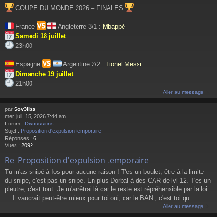
COUPE DU MONDE 2026 – FINALES
France
Angleterre 3/1 :
Mbappé
Samedi 18 juillet
23h00
Espagne
Argentine 2/2 :
Lionel Messi
Dimanche 19 juillet
21h00
Aller au message
par
Sov3liss
mer. juil. 15, 2026 7:44 am
Forum :
Discussions
Sujet :
Proposition d'expulsion temporaire
Réponses :
6
Vues :
2092
Re: Proposition d'expulsion temporaire
Tu m'as snipé à Ios pour aucune raison ! T'es un boulet, être à la limite
du snipe, c'est pas un snipe. En plus Dorbal à des CAR de lvl 12. T'es un
pleutre, c'est tout. Je m'arrêtrai là car le reste est répréhensible par la loi
... Il vaudrait peut-être mieux pour toi oui, car le BAN , c'est toi qu...
Aller au message