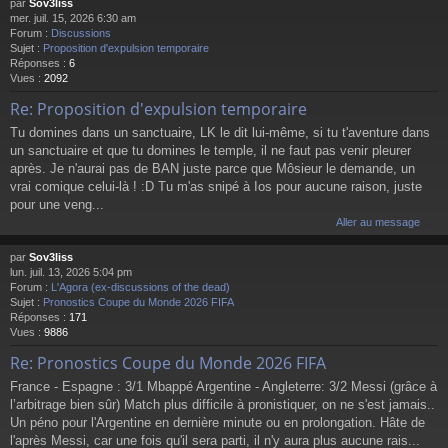
par
Sov3liss
mer. juil. 15, 2026 6:30 am
Forum :
Discussions
Sujet :
Proposition d'expulsion temporaire
Réponses :
6
Vues :
2092
Re: Proposition d'expulsion temporaire
Tu domines dans un sanctuaire, LK le dit lui-même, si tu t'aventure dans
un sanctuaire et que tu domines le temple, il ne faut pas venir pleurer
après. Je n'aurai pas de BAN juste parce que Môsieur le demande, un
vrai comique celui-là ! :D Tu m'as snipé à Ios pour aucune raison, juste
pour une veng...
Aller au message
par
Sov3liss
lun. juil. 13, 2026 5:04 pm
Forum :
L'Agora (ex-discussions of the dead)
Sujet :
Pronostics Coupe du Monde 2026 FIFA
Réponses :
171
Vues :
9886
Re: Pronostics Coupe du Monde 2026 FIFA
France - Espagne : 3/1 Mbappé Argentine - Angleterre: 3/2 Messi (grâce à
l’arbitrage bien sûr) Match plus difficile à pronistiquer, on ne s'est jamais..
Un péno pour l'Argentine en dernière minute ou en prolongation. Hâte de
l'après Messi, car une fois qu'il sera parti, il n'y aura plus aucune rais...