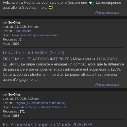
Féliciation à Pochonas pour sa victoire (encore une
). La récompense
peut aller à Sov3liss, merci
Aller au message
par
Sov3liss
mar. juil. 21, 2026 3:44 am
Forum :
Discussions
Sujet :
Proposition d'expulsion temporaire
Réponses :
6
Vues :
2092
Les actions interdites (Snipe)
FICHE N°1 : LES ACTIONS INTERDITES Mise à jour le 17/04/2020 1.
LE SNIPE Le snipe consiste à engager un combat, alors que la différence
de puissance entre un guerrier et son adversaire est supérieure à 125%.
Cette action est strictement interdite. Le joueur attaquant est prévenu
avant d'engager le ...
Aller au message
par
Sov3liss
ven. juil. 17, 2026 2:35 pm
Forum :
L'Agora (ex-discussions of the dead)
Sujet :
Pronostics Coupe du Monde 2026 FIFA
Réponses :
171
Vues :
9886
Re: Pronostics Coupe du Monde 2026 FIFA