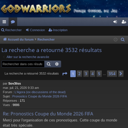
ac
Rechercher
or
Connexion
Inscription
on
ns
co
u
ne
cri
Accueil du forum
Rechercher
R
e
ur
m
xi
pti
La recherche a retourné 3532 résultats
c
ci
s
on
on
Aller sur la recherche avancée
h
Rechercher
Recherche avancée
s
e
r
Page
1
sur
354
2
3
4
5
354
1
S
La recherche a retourné 3532 résultats
…
c
par
Sov3liss
h
mar. juil. 21, 2026 9:33 am
e
Forum :
L'Agora (ex-discussions of the dead)
r
Sujet :
Pronostics Coupe du Monde 2026 FIFA
Réponses :
171
Vues :
9886
Re: Pronostics Coupe du Monde 2026 FIFA
Merci pour l'organisation de ces pronostiques. Cette coupe du monde
était très spéciale.