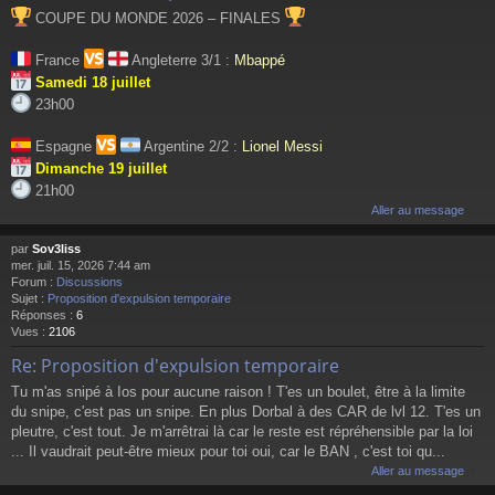
COUPE DU MONDE 2026 – FINALES
France
Angleterre 3/1 :
Mbappé
Samedi 18 juillet
23h00
Espagne
Argentine 2/2 :
Lionel Messi
Dimanche 19 juillet
21h00
Aller au message
par
Sov3liss
mer. juil. 15, 2026 7:44 am
Forum :
Discussions
Sujet :
Proposition d'expulsion temporaire
Réponses :
6
Vues :
2106
Re: Proposition d'expulsion temporaire
Tu m'as snipé à Ios pour aucune raison ! T'es un boulet, être à la limite
du snipe, c'est pas un snipe. En plus Dorbal à des CAR de lvl 12. T'es un
pleutre, c'est tout. Je m'arrêtrai là car le reste est répréhensible par la loi
... Il vaudrait peut-être mieux pour toi oui, car le BAN , c'est toi qu...
Aller au message