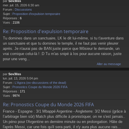
par
Sov3liss
mer. juil. 15, 2026 6:30 am
Forum :
Discussions
Sujet :
Proposition d'expulsion temporaire
Réponses :
6
Vues :
2106
Re: Proposition d'expulsion temporaire
Tu domines dans un sanctuaire, LK le dit lui-même, si tu t'aventure dans
un sanctuaire et que tu domines le temple, il ne faut pas venir pleurer
après. Je n'aurai pas de BAN juste parce que Môsieur le demande, un
vrai comique celui-là ! :D Tu m'as snipé à Ios pour aucune raison, juste
pour une veng...
Aller au message
par
Sov3liss
lun. juil. 13, 2026 5:04 pm
Forum :
L'Agora (ex-discussions of the dead)
Sujet :
Pronostics Coupe du Monde 2026 FIFA
Réponses :
171
Vues :
9974
Re: Pronostics Coupe du Monde 2026 FIFA
France - Espagne : 3/1 Mbappé Argentine - Angleterre: 3/2 Messi (grâce à
l’arbitrage bien sûr) Match plus difficile à pronistiquer, on ne s'est jamais..
Un péno pour l'Argentine en dernière minute ou en prolongation. Hâte de
l'après Messi, car une fois qu'il sera parti, il n'y aura plus aucune rais...