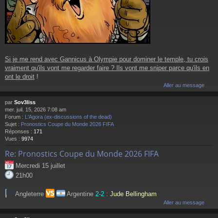
Si je me rend avec Gannicus à Olympie pour dominer le temple, tu crois
vraiment qu'ils vont me regarder faire ? Ils vont me sniper parce qu'ils en
ont le droit
!
Aller au message
par
Sov3liss
mer. juil. 15, 2026 7:08 am
Forum :
L'Agora (ex-discussions of the dead)
Sujet :
Pronostics Coupe du Monde 2026 FIFA
Réponses :
171
Vues :
9974
Re: Pronostics Coupe du Monde 2026 FIFA
Mercredi 15 juillet
21h00
Angleterre
Argentine
2-2
:
Jude Bellingham
Aller au message