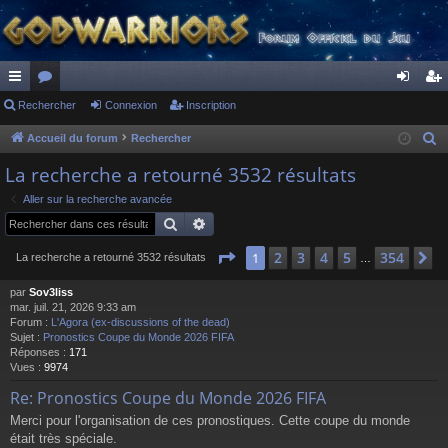
ac
Rechercher
or
Connexion
Inscription
on
ns
co
u
ne
cri
Accueil du forum
Rechercher
R
e
ur
m
xi
pti
La recherche a retourné 3532 résultats
c
ci
s
on
on
Aller sur la recherche avancée
h
Rechercher
Recherche avancée
s
e
r
Page
1
sur
354
2
3
4
5
354
1
S
La recherche a retourné 3532 résultats
…
c
par
Sov3liss
h
mar. juil. 21, 2026 9:33 am
e
Forum :
L'Agora (ex-discussions of the dead)
r
Sujet :
Pronostics Coupe du Monde 2026 FIFA
Réponses :
171
Vues :
9974
Re: Pronostics Coupe du Monde 2026 FIFA
Merci pour l'organisation de ces pronostiques. Cette coupe du monde
était très spéciale.