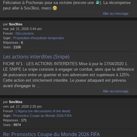
Féliciation à Pochonas pour sa victoire (encore une
). La récompense
peut aller à Sov3liss, merci
Aller au message
par
Sov3liss
mar. juil. 21, 2026 3:44 am
Forum :
Discussions
Sujet :
Proposition d'expulsion temporaire
Réponses :
6
Vues :
2106
Les actions interdites (Snipe)
FICHE N°1 : LES ACTIONS INTERDITES Mise à jour le 17/04/2020 1.
LE SNIPE Le snipe consiste à engager un combat, alors que la différence
de puissance entre un guerrier et son adversaire est supérieure à 125%.
Cette action est strictement interdite. Le joueur attaquant est prévenu
avant d'engager le ...
Aller au message
par
Sov3liss
ven. juil. 17, 2026 2:35 pm
Forum :
L'Agora (ex-discussions of the dead)
Sujet :
Pronostics Coupe du Monde 2026 FIFA
Réponses :
171
Vues :
9974
Re: Pronostics Coupe du Monde 2026 FIFA