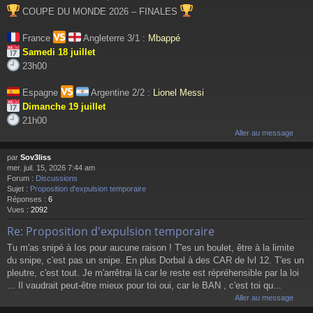
COUPE DU MONDE 2026 – FINALES
France
Angleterre 3/1 :
Mbappé
Samedi 18 juillet
23h00
Espagne
Argentine 2/2 :
Lionel Messi
Dimanche 19 juillet
21h00
Aller au message
par
Sov3liss
mer. juil. 15, 2026 7:44 am
Forum :
Discussions
Sujet :
Proposition d'expulsion temporaire
Réponses :
6
Vues :
2092
Re: Proposition d'expulsion temporaire
Tu m'as snipé à Ios pour aucune raison ! T'es un boulet, être à la limite
du snipe, c'est pas un snipe. En plus Dorbal à des CAR de lvl 12. T'es un
pleutre, c'est tout. Je m'arrêtrai là car le reste est répréhensible par la loi
... Il vaudrait peut-être mieux pour toi oui, car le BAN , c'est toi qu...
Aller au message