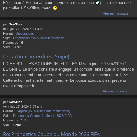
Féliciation à Pochonas pour sa victoire (encore une
). La récompense
peut aller à Sov3liss, merci
Aller au message
par
Sov3liss
mar. juil. 21, 2026 3:44 am
Forum :
Discussions
Sujet :
Proposition d'expulsion temporaire
Réponses :
6
Vues :
2092
Les actions interdites (Snipe)
FICHE N°1 : LES ACTIONS INTERDITES Mise à jour le 17/04/2020 1.
LE SNIPE Le snipe consiste à engager un combat, alors que la différence
de puissance entre un guerrier et son adversaire est supérieure à 125%.
Cette action est strictement interdite. Le joueur attaquant est prévenu
avant d'engager le ...
Aller au message
par
Sov3liss
ven. juil. 17, 2026 2:35 pm
Forum :
L'Agora (ex-discussions of the dead)
Sujet :
Pronostics Coupe du Monde 2026 FIFA
Réponses :
171
Vues :
9890
Re: Pronostics Coupe du Monde 2026 FIFA