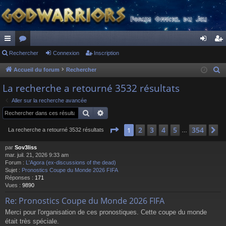
ac
Rechercher
or
Connexion
Inscription
on
ns
co
u
ne
cri
Accueil du forum
Rechercher
R
e
ur
m
xi
pti
La recherche a retourné 3532 résultats
c
ci
s
on
on
Aller sur la recherche avancée
h
Rechercher
Recherche avancée
s
e
r
Page
1
sur
354
2
3
4
5
354
1
S
La recherche a retourné 3532 résultats
…
c
par
Sov3liss
h
mar. juil. 21, 2026 9:33 am
e
Forum :
L'Agora (ex-discussions of the dead)
r
Sujet :
Pronostics Coupe du Monde 2026 FIFA
Réponses :
171
Vues :
9890
Re: Pronostics Coupe du Monde 2026 FIFA
Merci pour l'organisation de ces pronostiques. Cette coupe du monde
était très spéciale.