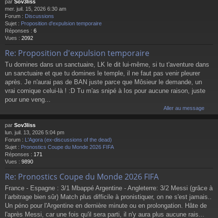
par
Sov3liss
mer. juil. 15, 2026 6:30 am
Forum :
Discussions
Sujet :
Proposition d'expulsion temporaire
Réponses :
6
Vues :
2092
Re: Proposition d'expulsion temporaire
Tu domines dans un sanctuaire, LK le dit lui-même, si tu t'aventure dans
un sanctuaire et que tu domines le temple, il ne faut pas venir pleurer
après. Je n'aurai pas de BAN juste parce que Môsieur le demande, un
vrai comique celui-là ! :D Tu m'as snipé à Ios pour aucune raison, juste
pour une veng...
Aller au message
par
Sov3liss
lun. juil. 13, 2026 5:04 pm
Forum :
L'Agora (ex-discussions of the dead)
Sujet :
Pronostics Coupe du Monde 2026 FIFA
Réponses :
171
Vues :
9890
Re: Pronostics Coupe du Monde 2026 FIFA
France - Espagne : 3/1 Mbappé Argentine - Angleterre: 3/2 Messi (grâce à
l’arbitrage bien sûr) Match plus difficile à pronistiquer, on ne s'est jamais..
Un péno pour l'Argentine en dernière minute ou en prolongation. Hâte de
l'après Messi, car une fois qu'il sera parti, il n'y aura plus aucune rais...