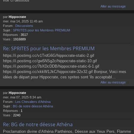
voir ci dessous
Aller au message
par
Hippocrate
mer. mai 14, 2025 11:45 am
Forum :
Discussions
Sujet :
SPRITES pour les Membres PREMIUM
Réponses :
3517
Vues :
1916889
Re: SPRITES pour les Membres PREMIUM
https://i.postimg.cc/v1TrdG6G/hippocrate-static-2.gif
https://i.postimg.cc/gw5NSg2c/hippocrate-static-10.gif
https://i.postimg.cc/7bXDcDDB/hippocrate-static-6-1.gif
https://i.postimg.cc/xkkW1JkC/hippocrate-32x32.gif Bonjour, Voici mes
idées de départ pour Hippocrate, ces sprites sont 'ils acceptabl...
Aller au message
par
Hippocrate
mer. mai 07, 2025 8:34 am
Forum :
Les Chevaliers d'Athéna
Sujet :
BG de notre déesse Athéna
Réponses :
1
Vues :
2240
Re: BG de notre déesse Athéna
Proclamation divine d’Athéna Parthénos, Déesse aux Yeux Pers, Flamme