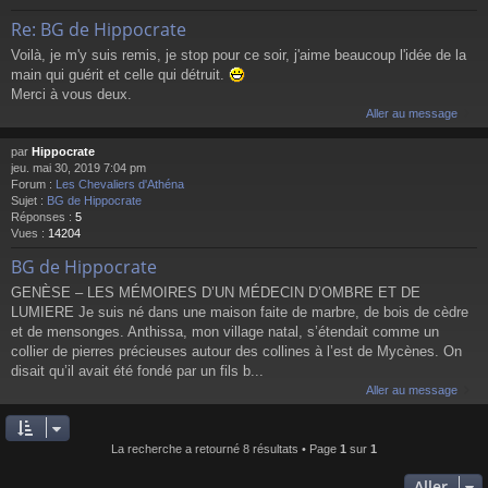
Re: BG de Hippocrate
Voilà, je m'y suis remis, je stop pour ce soir, j'aime beaucoup l'idée de la
main qui guérit et celle qui détruit.
Merci à vous deux.
Aller au message
par
Hippocrate
jeu. mai 30, 2019 7:04 pm
Forum :
Les Chevaliers d'Athéna
Sujet :
BG de Hippocrate
Réponses :
5
Vues :
14204
BG de Hippocrate
GENÈSE – LES MÉMOIRES D’UN MÉDECIN D’OMBRE ET DE
LUMIERE Je suis né dans une maison faite de marbre, de bois de cèdre
et de mensonges. Anthissa, mon village natal, s’étendait comme un
collier de pierres précieuses autour des collines à l’est de Mycènes. On
disait qu’il avait été fondé par un fils b...
Aller au message
La recherche a retourné 8 résultats • Page
1
sur
1
Aller