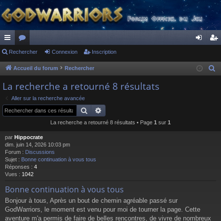
ac
Rechercher
or
Connexion
Inscription
on
ns
co
u
ne
cri
Accueil du forum
Rechercher
R
e
ur
m
xi
pti
La recherche a retourné 8 résultats
c
ci
s
on
on
Aller sur la recherche avancée
h
Rechercher
Recherche avancée
s
e
La recherche a retourné 8 résultats • Page
1
sur
1
r
c
par
Hippocrate
h
dim. juin 14, 2026 10:03 pm
Forum :
Discussions
e
Sujet :
Bonne continuation à vous tous
r
Réponses :
4
Vues :
1042
Bonne continuation à vous tous
Bonjour à tous, Après un bout de chemin agréable passé sur
GodWarriors, le moment est venu pour moi de tourner la page. Cette
aventure m'a permis de faire de belles rencontres, de vivre de nombreux