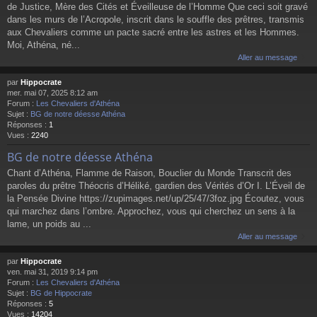
de Justice, Mère des Cités et Éveilleuse de l’Homme Que ceci soit gravé
dans les murs de l’Acropole, inscrit dans le souffle des prêtres, transmis
aux Chevaliers comme un pacte sacré entre les astres et les Hommes.
Moi, Athéna, né...
Aller au message
par
Hippocrate
mer. mai 07, 2025 8:12 am
Forum :
Les Chevaliers d'Athéna
Sujet :
BG de notre déesse Athéna
Réponses :
1
Vues :
2240
BG de notre déesse Athéna
Chant d’Athéna, Flamme de Raison, Bouclier du Monde Transcrit des
paroles du prêtre Théocris d’Héliké, gardien des Vérités d’Or I. L’Éveil de
la Pensée Divine https://zupimages.net/up/25/47/3foz.jpg Écoutez, vous
qui marchez dans l’ombre. Approchez, vous qui cherchez un sens à la
lame, un poids au ...
Aller au message
par
Hippocrate
ven. mai 31, 2019 9:14 pm
Forum :
Les Chevaliers d'Athéna
Sujet :
BG de Hippocrate
Réponses :
5
Vues :
14204