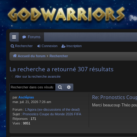
Forums
ac
Rechercher
Connexion
Inscription
co
Accueil du forum
Rechercher
ur
La recherche a retourné 307 résultats
ci
Aller sur la recherche avancée
s
Rechercher
Recherche avancée
Re: Pronostics Cou
par
Asclépias
mar. juil. 21, 2026 7:26 am
Merci beaucoup Théo pour
Forum :
L'Agora (ex-discussions of the dead)
Sujet :
Pronostics Coupe du Monde 2026 FIFA
Réponses :
171
Vues :
9851