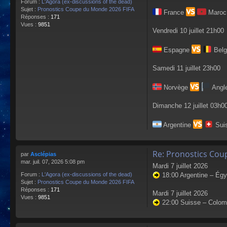
Forum :
L'Agora (ex-discussions of the dead)
Sujet :
Pronostics Coupe du Monde 2026 FIFA
France
Maroc 
Réponses :
171
Vues :
9851
Vendredi 10 juillet 21h00
Espagne
Belg
Samedi 11 juillet 23h00
Norvège
Angle
Dimanche 12 juillet 03h0
Argentine
Suis
Re: Pronostics Cou
par
Asclépias
mar. juil. 07, 2026 5:08 pm
Mardi 7 juillet 2026
18:00 Argentine – Égyp
Forum :
L'Agora (ex-discussions of the dead)
Sujet :
Pronostics Coupe du Monde 2026 FIFA
Réponses :
171
Mardi 7 juillet 2026
Vues :
9851
22:00 Suisse – Colombi