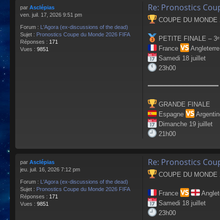
Re: Pronostics Cou
par
Asclépias
ven. juil. 17, 2026 9:51 pm
COUPE DU MONDE 2
Forum :
L'Agora (ex-discussions of the dead)
Sujet :
Pronostics Coupe du Monde 2026 FIFA
PETITE FINALE – 3
Réponses :
171
France
Angleterr
Vues :
9851
Samedi 18 juillet
23h00
━━━━━━━━━━━━━━━━━━
GRANDE FINALE
Espagne
Argenti
Dimanche 19 juillet
21h00
Re: Pronostics Cou
par
Asclépias
jeu. juil. 16, 2026 7:12 pm
COUPE DU MONDE 2
Forum :
L'Agora (ex-discussions of the dead)
Sujet :
Pronostics Coupe du Monde 2026 FIFA
France
Anglet
Réponses :
171
Samedi 18 juillet
Vues :
9851
23h00