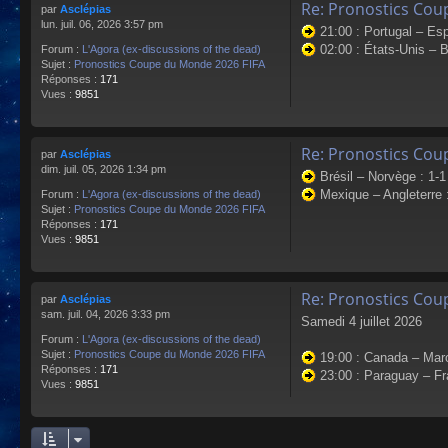
Re: Pronostics Cou
par
Asclépias
lun. juil. 06, 2026 3:57 pm
21:00 : Portugal – Esp
02:00 : États-Unis – B
Forum :
L'Agora (ex-discussions of the dead)
Sujet :
Pronostics Coupe du Monde 2026 FIFA
Réponses :
171
Vues :
9851
Re: Pronostics Cou
par
Asclépias
dim. juil. 05, 2026 1:34 pm
Brésil – Norvège : 1-1
Mexique – Angleterre :
Forum :
L'Agora (ex-discussions of the dead)
Sujet :
Pronostics Coupe du Monde 2026 FIFA
Réponses :
171
Vues :
9851
Re: Pronostics Cou
par
Asclépias
sam. juil. 04, 2026 3:33 pm
Samedi 4 juillet 2026
Forum :
L'Agora (ex-discussions of the dead)
Sujet :
Pronostics Coupe du Monde 2026 FIFA
19:00 : Canada – Maroc
Réponses :
171
23:00 : Paraguay – Fr
Vues :
9851