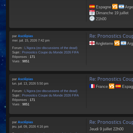
Espagne
Arge
Dimanche 19 juillet
21h00
Re: Pronostics Cou
par
Asclépias
mer. juil. 15, 2026 7:42 pm
Angleterre
Arg
Forum :
L'Agora (ex-discussions of the dead)
Sujet :
Pronostics Coupe du Monde 2026 FIFA
Réponses :
171
Vues :
9851
Re: Pronostics Cou
par
Asclépias
lun. juil. 13, 2026 5:50 pm
France
Espagn
Forum :
L'Agora (ex-discussions of the dead)
Sujet :
Pronostics Coupe du Monde 2026 FIFA
Réponses :
171
Vues :
9851
Re: Pronostics Cou
par
Asclépias
jeu. juil. 09, 2026 4:16 pm
Jeudi 9 juillet 22h00