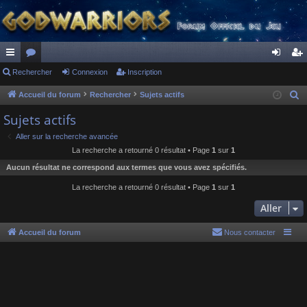
ac
Rechercher
or
Connexion
Inscription
on
ns
co
u
ne
cri
Accueil du forum
Rechercher
Sujets actifs
R
e
ur
m
xi
pti
Sujets actifs
c
ci
s
on
on
Aller sur la recherche avancée
h
La recherche a retourné 0 résultat • Page
1
sur
1
s
e
Aucun résultat ne correspond aux termes que vous avez spécifiés.
r
c
La recherche a retourné 0 résultat • Page
1
sur
1
h
Aller
e
r
Accueil du forum
Nous contacter