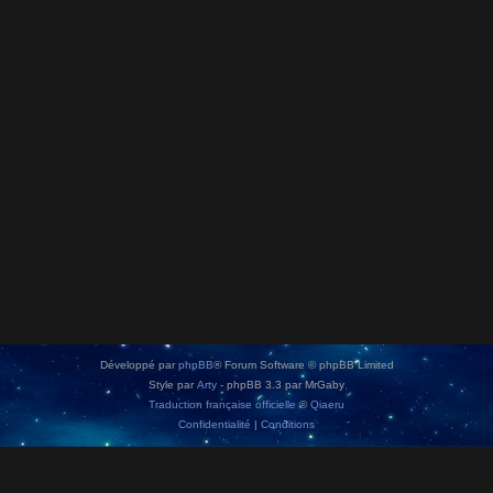
Développé par
phpBB
® Forum Software © phpBB Limited
Style par
Arty
- phpBB 3.3 par MrGaby
Traduction française officielle
©
Qiaeru
Confidentialité
|
Conditions