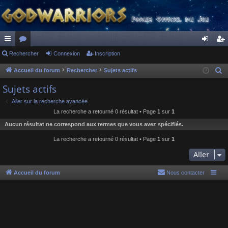
ac
Rechercher
or
Connexion
Inscription
on
ns
co
u
ne
cri
Accueil du forum
Rechercher
Sujets actifs
R
e
ur
m
xi
pti
Sujets actifs
c
ci
s
on
on
Aller sur la recherche avancée
h
La recherche a retourné 0 résultat • Page
1
sur
1
s
e
Aucun résultat ne correspond aux termes que vous avez spécifiés.
r
c
La recherche a retourné 0 résultat • Page
1
sur
1
h
Aller
e
r
Accueil du forum
Nous contacter