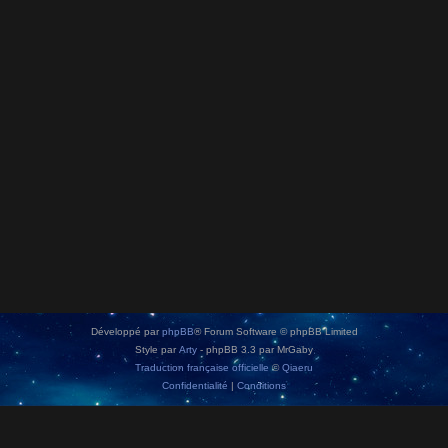
Développé par
phpBB
® Forum Software © phpBB Limited
Style par
Arty
- phpBB 3.3 par MrGaby
Traduction française officielle
©
Qiaeru
Confidentialité
|
Conditions