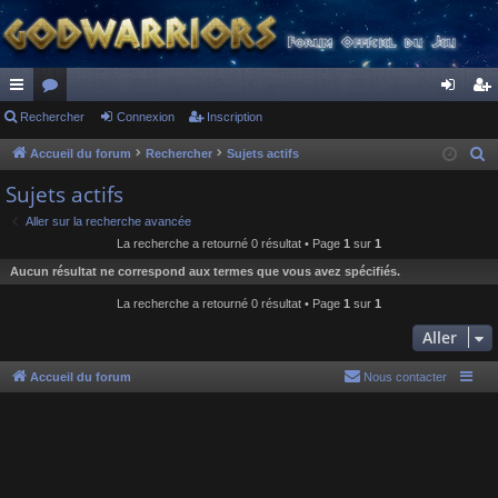
ac
Rechercher
or
Connexion
Inscription
on
ns
co
u
ne
cri
Accueil du forum
Rechercher
Sujets actifs
R
e
ur
m
xi
pti
Sujets actifs
c
ci
s
on
on
Aller sur la recherche avancée
h
La recherche a retourné 0 résultat • Page
1
sur
1
s
e
Aucun résultat ne correspond aux termes que vous avez spécifiés.
r
c
La recherche a retourné 0 résultat • Page
1
sur
1
h
Aller
e
r
Accueil du forum
Nous contacter