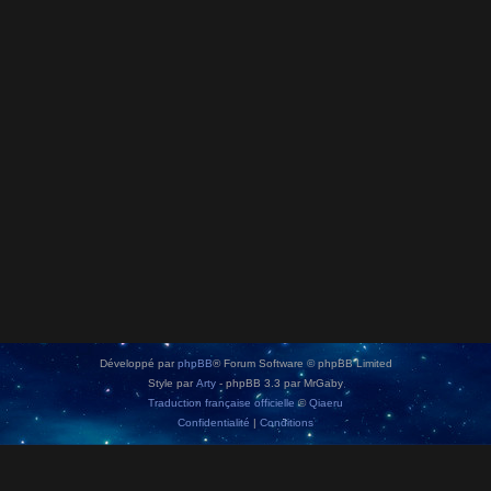
Développé par
phpBB
® Forum Software © phpBB Limited
Style par
Arty
- phpBB 3.3 par MrGaby
Traduction française officielle
©
Qiaeru
Confidentialité
|
Conditions