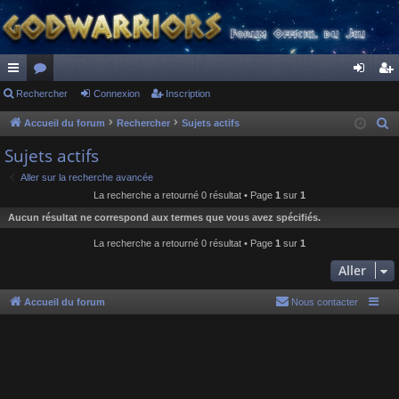
ac
Rechercher
or
Connexion
Inscription
on
ns
co
u
ne
cri
Accueil du forum
Rechercher
Sujets actifs
R
e
ur
m
xi
pti
Sujets actifs
c
ci
s
on
on
Aller sur la recherche avancée
h
La recherche a retourné 0 résultat • Page
1
sur
1
s
e
Aucun résultat ne correspond aux termes que vous avez spécifiés.
r
c
La recherche a retourné 0 résultat • Page
1
sur
1
h
Aller
e
r
Accueil du forum
Nous contacter