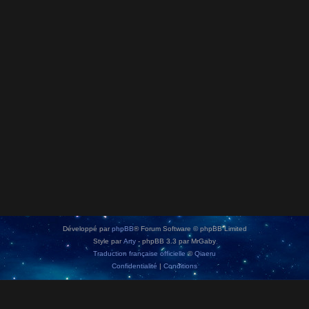
Développé par
phpBB
® Forum Software © phpBB Limited
Style par
Arty
- phpBB 3.3 par MrGaby
Traduction française officielle
©
Qiaeru
Confidentialité
|
Conditions