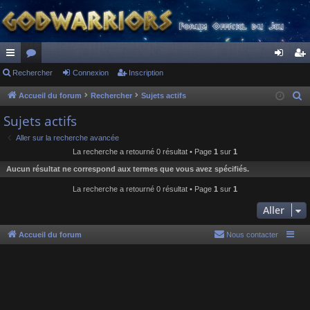
ac
Rechercher
or
Connexion
Inscription
on
ns
co
u
ne
cri
Accueil du forum
Rechercher
Sujets actifs
R
e
ur
m
xi
pti
Sujets actifs
c
ci
s
on
on
Aller sur la recherche avancée
h
La recherche a retourné 0 résultat • Page
1
sur
1
s
e
Aucun résultat ne correspond aux termes que vous avez spécifiés.
r
c
La recherche a retourné 0 résultat • Page
1
sur
1
h
Aller
e
r
Accueil du forum
Nous contacter