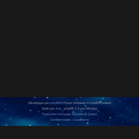
Développé par
phpBB
® Forum Software © phpBB Limited
Style par
Arty
- phpBB 3.3 par MrGaby
Traduction française officielle
©
Qiaeru
Confidentialité
|
Conditions