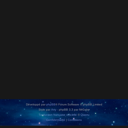
Développé par
phpBB
® Forum Software © phpBB Limited
Style par
Arty
- phpBB 3.3 par MrGaby
Traduction française officielle
©
Qiaeru
Confidentialité
|
Conditions