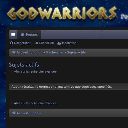
Forums
ac
Rechercher
Connexion
Inscription
co
Accueil du forum
Rechercher
Sujets actifs
ur
Sujets actifs
ci
Aller sur la recherche avancée
s
Aucun résultat ne correspond aux termes que vous avez spécifiés.
Aller sur la recherche avancée
Accueil du forum