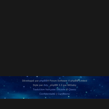
Développé par
phpBB
® Forum Software © phpBB Limited
Style par
Arty
- phpBB 3.3 par MrGaby
Traduction française officielle
©
Qiaeru
Confidentialité
|
Conditions