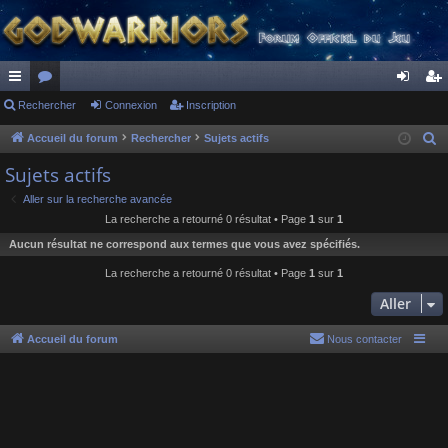
ac
Rechercher
or
Connexion
Inscription
on
ns
co
u
ne
cri
Accueil du forum
Rechercher
Sujets actifs
R
e
ur
m
xi
pti
Sujets actifs
c
ci
s
on
on
Aller sur la recherche avancée
h
La recherche a retourné 0 résultat • Page
1
sur
1
s
e
Aucun résultat ne correspond aux termes que vous avez spécifiés.
r
c
La recherche a retourné 0 résultat • Page
1
sur
1
h
Aller
e
r
Accueil du forum
Nous contacter