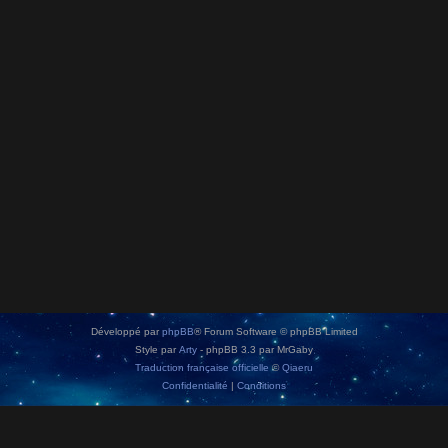
Développé par
phpBB
® Forum Software © phpBB Limited
Style par
Arty
- phpBB 3.3 par MrGaby
Traduction française officielle
©
Qiaeru
Confidentialité
|
Conditions