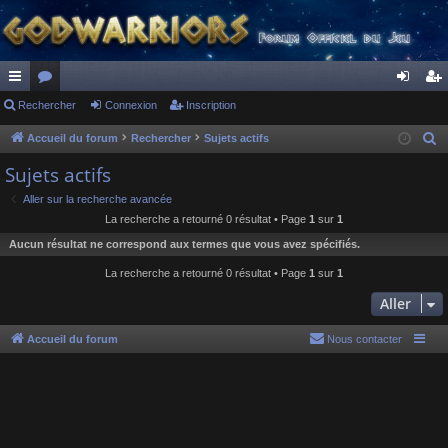
ac
Rechercher
or
Connexion
Inscription
on
ns
co
u
ne
cri
Accueil du forum
Rechercher
Sujets actifs
R
e
ur
m
xi
pti
Sujets actifs
c
ci
s
on
on
Aller sur la recherche avancée
h
La recherche a retourné 0 résultat • Page
1
sur
1
s
e
Aucun résultat ne correspond aux termes que vous avez spécifiés.
r
c
La recherche a retourné 0 résultat • Page
1
sur
1
h
Aller
e
r
Accueil du forum
Nous contacter