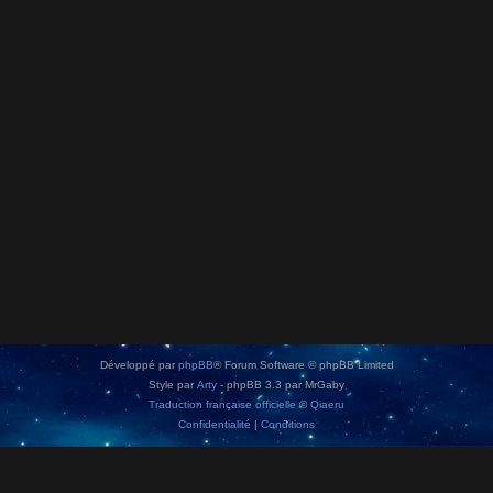
Développé par
phpBB
® Forum Software © phpBB Limited
Style par
Arty
- phpBB 3.3 par MrGaby
Traduction française officielle
©
Qiaeru
Confidentialité
|
Conditions