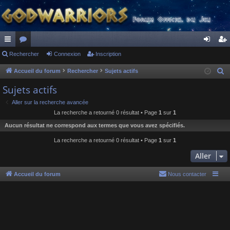
ac
Rechercher
or
Connexion
Inscription
on
ns
co
u
ne
cri
Accueil du forum
Rechercher
Sujets actifs
R
e
ur
m
xi
pti
Sujets actifs
c
ci
s
on
on
Aller sur la recherche avancée
h
La recherche a retourné 0 résultat • Page
1
sur
1
s
e
Aucun résultat ne correspond aux termes que vous avez spécifiés.
r
c
La recherche a retourné 0 résultat • Page
1
sur
1
h
Aller
e
r
Accueil du forum
Nous contacter