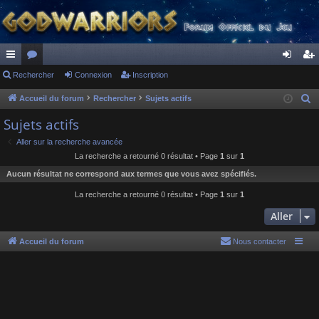
ac
Rechercher
or
Connexion
Inscription
on
ns
co
u
ne
cri
Accueil du forum
Rechercher
Sujets actifs
R
e
ur
m
xi
pti
Sujets actifs
c
ci
s
on
on
Aller sur la recherche avancée
h
La recherche a retourné 0 résultat • Page
1
sur
1
s
e
Aucun résultat ne correspond aux termes que vous avez spécifiés.
r
c
La recherche a retourné 0 résultat • Page
1
sur
1
h
Aller
e
r
Accueil du forum
Nous contacter