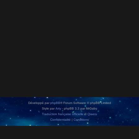
Développé par
phpBB
® Forum Software © phpBB Limited
Style par
Arty
- phpBB 3.3 par MrGaby
Traduction française officielle
©
Qiaeru
Confidentialité
|
Conditions