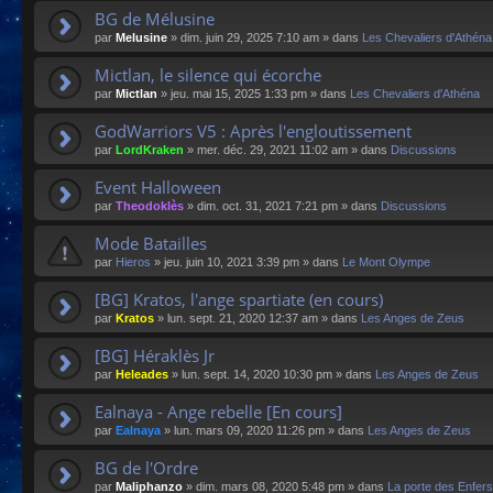
BG de Mélusine
par
Melusine
»
dim. juin 29, 2025 7:10 am
» dans
Les Chevaliers d'Athéna
Mictlan, le silence qui écorche
par
Mictlan
»
jeu. mai 15, 2025 1:33 pm
» dans
Les Chevaliers d'Athéna
GodWarriors V5 : Après l'engloutissement
par
LordKraken
»
mer. déc. 29, 2021 11:02 am
» dans
Discussions
Event Halloween
par
Theodoklès
»
dim. oct. 31, 2021 7:21 pm
» dans
Discussions
Mode Batailles
par
Hieros
»
jeu. juin 10, 2021 3:39 pm
» dans
Le Mont Olympe
[BG] Kratos, l'ange spartiate (en cours)
par
Kratos
»
lun. sept. 21, 2020 12:37 am
» dans
Les Anges de Zeus
[BG] Héraklès Jr
par
Heleades
»
lun. sept. 14, 2020 10:30 pm
» dans
Les Anges de Zeus
Ealnaya - Ange rebelle [En cours]
par
Ealnaya
»
lun. mars 09, 2020 11:26 pm
» dans
Les Anges de Zeus
BG de l'Ordre
par
Maliphanzo
»
dim. mars 08, 2020 5:48 pm
» dans
La porte des Enfers