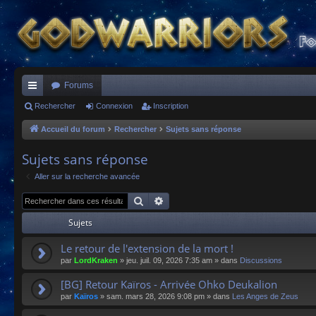
Forums
ac
Rechercher
Connexion
Inscription
co
Accueil du forum
Rechercher
Sujets sans réponse
ur
Sujets sans réponse
ci
Aller sur la recherche avancée
s
Rechercher
Recherche avancée
Sujets
Le retour de l'extension de la mort !
par
LordKraken
»
jeu. juil. 09, 2026 7:35 am
» dans
Discussions
[BG] Retour Kaïros - Arrivée Ohko Deukalion
par
Kaïros
»
sam. mars 28, 2026 9:08 pm
» dans
Les Anges de Zeus