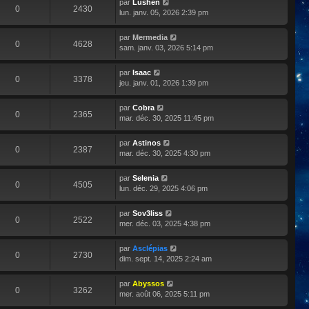
par
Lushen
0
2430
lun. janv. 05, 2026 2:39 pm
par
Mermedia
0
4628
sam. janv. 03, 2026 5:14 pm
par
Isaac
0
3378
jeu. janv. 01, 2026 1:39 pm
par
Cobra
0
2365
mar. déc. 30, 2025 11:45 pm
par
Astinos
0
2387
mar. déc. 30, 2025 4:30 pm
par
Selenia
0
4505
lun. déc. 29, 2025 4:06 pm
par
Sov3liss
0
2522
mer. déc. 03, 2025 4:38 pm
par
Asclépias
0
2730
dim. sept. 14, 2025 2:24 am
par
Abyssos
0
3262
mer. août 06, 2025 5:11 pm