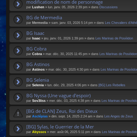
modification de nom de personnage
par
Lushen
»
lun. janv. 05, 2026 2:39 pm
» dans
Discussions
BG de Mermedia
par
Mermedia
»
sam. janv. 03, 2026 5:14 pm
» dans
Les Chevaliers d'Ath
BG Isaac
par
Isaac
»
jeu. janv. 01, 2026 1:39 pm
» dans
Les Marinas de Poséidon
BG Cobra
par
Cobra
»
mar. déc. 30, 2025 11:45 pm
» dans
Les Marinas de Poséidon
BG Astinos
par
Astinos
»
mar. déc. 30, 2025 4:30 pm
» dans
Les Marinas de Poséido
BG Selenia
par
Selenia
»
lun. déc. 29, 2025 4:06 pm
» dans
[BG] Les Rebelles
BG Nyssa (Une vague d'espoir)
par
Sov3liss
»
mer. déc. 03, 2025 4:38 pm
» dans
Les Marinas de Poséid
[BG de CLAN] Zeus, Roi des Dieux
par
Asclépias
»
dim. sept. 14, 2025 2:24 am
» dans
Les Anges de Zeus
[BG] Sylas, le Guerrier de la Mer
par
Abyssos
»
mer. août 06, 2025 5:11 pm
» dans
Les Marinas de Poséid