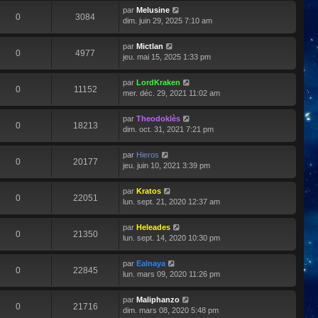
par
Melusine
0
3084
dim. juin 29, 2025 7:10 am
par
Mictlan
0
4977
jeu. mai 15, 2025 1:33 pm
par
LordKraken
0
11152
mer. déc. 29, 2021 11:02 am
par
Theodoklès
0
18213
dim. oct. 31, 2021 7:21 pm
par
Hieros
0
20177
jeu. juin 10, 2021 3:39 pm
par
Kratos
0
22051
lun. sept. 21, 2020 12:37 am
par
Heleades
0
21350
lun. sept. 14, 2020 10:30 pm
par
Ealnaya
0
22845
lun. mars 09, 2020 11:26 pm
par
Maliphanzo
0
21716
dim. mars 08, 2020 5:48 pm