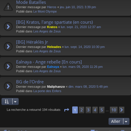
Mode Batailles
Dernier message par
Hieros
«
jeu. juin 10, 2021 3:39 pm
Publié dans
Le Mont Olympe
[BG] Kratos, l'ange spartiate (en cours)
Dernier message par
Kratos
«
lun. sept. 21, 2020 12:37 am
Publié dans
Les Anges de Zeus
[BG] Héraklès Jr
Dernier message par
Heleades
«
lun. sept. 14, 2020 10:30 pm
Publié dans
Les Anges de Zeus
Ealnaya - Ange rebelle [En cours]
Dernier message par
Ealnaya
«
lun. mars 09, 2020 11:26 pm
Publié dans
Les Anges de Zeus
BG de l'Ordre
Dernier message par
Maliphanzo
«
dim. mars 08, 2020 5:48 pm
Publié dans
La porte des Enfers
Page
1
sur
10
2
3
4
5
10
1
Su
La recherche a retourné 194 résultats
…
Aller