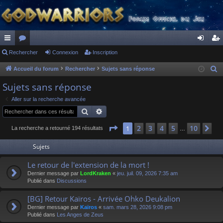
ac
Rechercher
or
Connexion
Inscription
on
ns
co
u
ne
cri
Accueil du forum
Rechercher
Sujets sans réponse
R
e
ur
m
xi
pti
Sujets sans réponse
c
ci
s
on
on
Aller sur la recherche avancée
h
Rechercher
Recherche avancée
s
e
r
Page
1
sur
10
2
3
4
5
10
1
Su
La recherche a retourné 194 résultats
…
c
Sujets
h
e
Le retour de l'extension de la mort !
r
Dernier message par
LordKraken
«
jeu. juil. 09, 2026 7:35 am
Publié dans
Discussions
[BG] Retour Kaïros - Arrivée Ohko Deukalion
Dernier message par
Kaïros
«
sam. mars 28, 2026 9:08 pm
Publié dans
Les Anges de Zeus