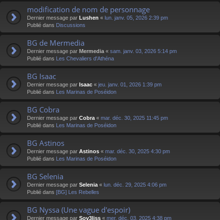
modification de nom de personnage
Dernier message par
Lushen
«
lun. janv. 05, 2026 2:39 pm
Publié dans
Discussions
BG de Mermedia
Dernier message par
Mermedia
«
sam. janv. 03, 2026 5:14 pm
Publié dans
Les Chevaliers d'Athéna
BG Isaac
Dernier message par
Isaac
«
jeu. janv. 01, 2026 1:39 pm
Publié dans
Les Marinas de Poséidon
BG Cobra
Dernier message par
Cobra
«
mar. déc. 30, 2025 11:45 pm
Publié dans
Les Marinas de Poséidon
BG Astinos
Dernier message par
Astinos
«
mar. déc. 30, 2025 4:30 pm
Publié dans
Les Marinas de Poséidon
BG Selenia
Dernier message par
Selenia
«
lun. déc. 29, 2025 4:06 pm
Publié dans
[BG] Les Rebelles
BG Nyssa (Une vague d'espoir)
Dernier message par
Sov3liss
«
mer. déc. 03, 2025 4:38 pm