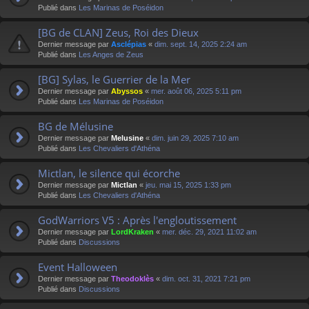
Publié dans
Les Marinas de Poséidon
[BG de CLAN] Zeus, Roi des Dieux
Dernier message par
Asclépias
«
dim. sept. 14, 2025 2:24 am
Publié dans
Les Anges de Zeus
[BG] Sylas, le Guerrier de la Mer
Dernier message par
Abyssos
«
mer. août 06, 2025 5:11 pm
Publié dans
Les Marinas de Poséidon
BG de Mélusine
Dernier message par
Melusine
«
dim. juin 29, 2025 7:10 am
Publié dans
Les Chevaliers d'Athéna
Mictlan, le silence qui écorche
Dernier message par
Mictlan
«
jeu. mai 15, 2025 1:33 pm
Publié dans
Les Chevaliers d'Athéna
GodWarriors V5 : Après l'engloutissement
Dernier message par
LordKraken
«
mer. déc. 29, 2021 11:02 am
Publié dans
Discussions
Event Halloween
Dernier message par
Theodoklès
«
dim. oct. 31, 2021 7:21 pm
Publié dans
Discussions