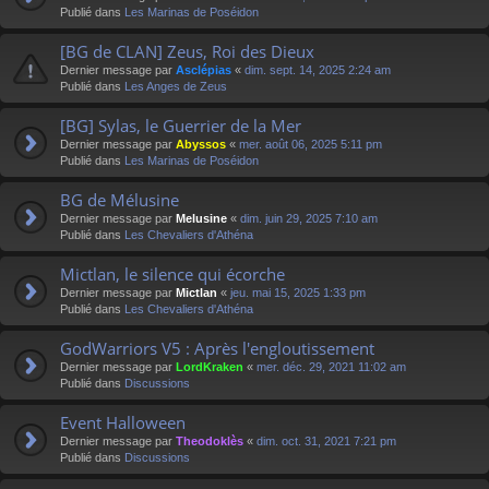
Publié dans
Les Marinas de Poséidon
[BG de CLAN] Zeus, Roi des Dieux
Dernier message par
Asclépias
«
dim. sept. 14, 2025 2:24 am
Publié dans
Les Anges de Zeus
[BG] Sylas, le Guerrier de la Mer
Dernier message par
Abyssos
«
mer. août 06, 2025 5:11 pm
Publié dans
Les Marinas de Poséidon
BG de Mélusine
Dernier message par
Melusine
«
dim. juin 29, 2025 7:10 am
Publié dans
Les Chevaliers d'Athéna
Mictlan, le silence qui écorche
Dernier message par
Mictlan
«
jeu. mai 15, 2025 1:33 pm
Publié dans
Les Chevaliers d'Athéna
GodWarriors V5 : Après l'engloutissement
Dernier message par
LordKraken
«
mer. déc. 29, 2021 11:02 am
Publié dans
Discussions
Event Halloween
Dernier message par
Theodoklès
«
dim. oct. 31, 2021 7:21 pm
Publié dans
Discussions