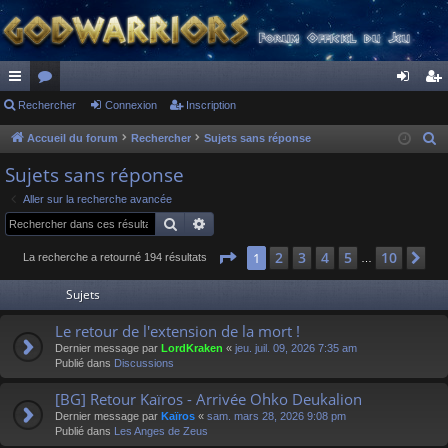
ac
Rechercher
or
Connexion
Inscription
on
ns
co
u
ne
cri
Accueil du forum
Rechercher
Sujets sans réponse
R
e
ur
m
xi
pti
Sujets sans réponse
c
ci
s
on
on
Aller sur la recherche avancée
h
Rechercher
Recherche avancée
s
e
r
Page
1
sur
10
2
3
4
5
10
1
Su
La recherche a retourné 194 résultats
…
c
Sujets
h
e
Le retour de l'extension de la mort !
r
Dernier message par
LordKraken
«
jeu. juil. 09, 2026 7:35 am
Publié dans
Discussions
[BG] Retour Kaïros - Arrivée Ohko Deukalion
Dernier message par
Kaïros
«
sam. mars 28, 2026 9:08 pm
Publié dans
Les Anges de Zeus