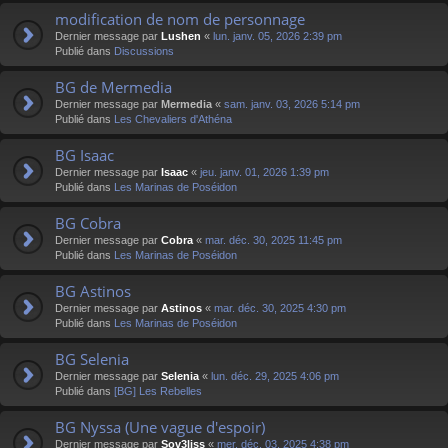
modification de nom de personnage
Dernier message par
Lushen
«
lun. janv. 05, 2026 2:39 pm
Publié dans
Discussions
BG de Mermedia
Dernier message par
Mermedia
«
sam. janv. 03, 2026 5:14 pm
Publié dans
Les Chevaliers d'Athéna
BG Isaac
Dernier message par
Isaac
«
jeu. janv. 01, 2026 1:39 pm
Publié dans
Les Marinas de Poséidon
BG Cobra
Dernier message par
Cobra
«
mar. déc. 30, 2025 11:45 pm
Publié dans
Les Marinas de Poséidon
BG Astinos
Dernier message par
Astinos
«
mar. déc. 30, 2025 4:30 pm
Publié dans
Les Marinas de Poséidon
BG Selenia
Dernier message par
Selenia
«
lun. déc. 29, 2025 4:06 pm
Publié dans
[BG] Les Rebelles
BG Nyssa (Une vague d'espoir)
Dernier message par
Sov3liss
«
mer. déc. 03, 2025 4:38 pm