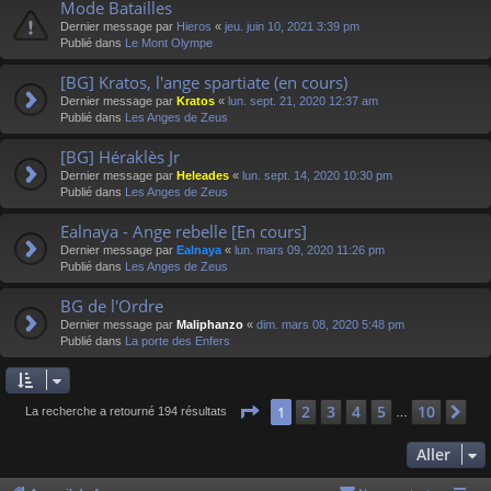
Mode Batailles
Dernier message par
Hieros
«
jeu. juin 10, 2021 3:39 pm
Publié dans
Le Mont Olympe
[BG] Kratos, l'ange spartiate (en cours)
Dernier message par
Kratos
«
lun. sept. 21, 2020 12:37 am
Publié dans
Les Anges de Zeus
[BG] Héraklès Jr
Dernier message par
Heleades
«
lun. sept. 14, 2020 10:30 pm
Publié dans
Les Anges de Zeus
Ealnaya - Ange rebelle [En cours]
Dernier message par
Ealnaya
«
lun. mars 09, 2020 11:26 pm
Publié dans
Les Anges de Zeus
BG de l'Ordre
Dernier message par
Maliphanzo
«
dim. mars 08, 2020 5:48 pm
Publié dans
La porte des Enfers
Page
1
sur
10
2
3
4
5
10
1
Su
La recherche a retourné 194 résultats
…
Aller