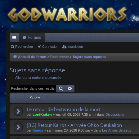
Forums
ac
Rechercher
Connexion
Inscription
co
Accueil du forum
Rechercher
Sujets sans réponse
ur
Sujets sans réponse
ci
Aller sur la recherche avancée
s
Rechercher
Recherche avancée
Sujets
Le retour de l'extension de la mort !
par
LordKraken
»
jeu. juil. 09, 2026 7:35 am
» dans
Discussions
[BG] Retour Kaïros - Arrivée Ohko Deukalion
par
Kaïros
»
sam. mars 28, 2026 9:08 pm
» dans
Les Anges de Zeus