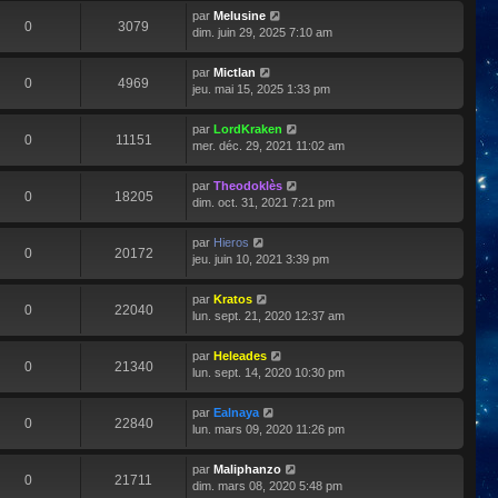
par
Melusine
0
3079
dim. juin 29, 2025 7:10 am
par
Mictlan
0
4969
jeu. mai 15, 2025 1:33 pm
par
LordKraken
0
11151
mer. déc. 29, 2021 11:02 am
par
Theodoklès
0
18205
dim. oct. 31, 2021 7:21 pm
par
Hieros
0
20172
jeu. juin 10, 2021 3:39 pm
par
Kratos
0
22040
lun. sept. 21, 2020 12:37 am
par
Heleades
0
21340
lun. sept. 14, 2020 10:30 pm
par
Ealnaya
0
22840
lun. mars 09, 2020 11:26 pm
par
Maliphanzo
0
21711
dim. mars 08, 2020 5:48 pm