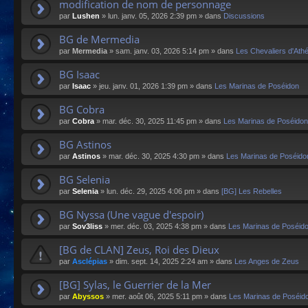
modification de nom de personnage
par
Lushen
»
lun. janv. 05, 2026 2:39 pm
» dans
Discussions
BG de Mermedia
par
Mermedia
»
sam. janv. 03, 2026 5:14 pm
» dans
Les Chevaliers d'Ath
BG Isaac
par
Isaac
»
jeu. janv. 01, 2026 1:39 pm
» dans
Les Marinas de Poséidon
BG Cobra
par
Cobra
»
mar. déc. 30, 2025 11:45 pm
» dans
Les Marinas de Poséidon
BG Astinos
par
Astinos
»
mar. déc. 30, 2025 4:30 pm
» dans
Les Marinas de Poséido
BG Selenia
par
Selenia
»
lun. déc. 29, 2025 4:06 pm
» dans
[BG] Les Rebelles
BG Nyssa (Une vague d'espoir)
par
Sov3liss
»
mer. déc. 03, 2025 4:38 pm
» dans
Les Marinas de Poséid
[BG de CLAN] Zeus, Roi des Dieux
par
Asclépias
»
dim. sept. 14, 2025 2:24 am
» dans
Les Anges de Zeus
[BG] Sylas, le Guerrier de la Mer
par
Abyssos
»
mer. août 06, 2025 5:11 pm
» dans
Les Marinas de Poséid