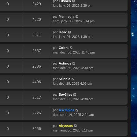
par
Lushen
0
2429
lun. janv. 05, 2026 2:39 pm
par
Mermedia
0
4620
sam. janv. 03, 2026 5:14 pm
par
Isaac
0
3371
jeu. janv. 01, 2026 1:39 pm
par
Cobra
0
2357
mar. déc. 30, 2025 11:45 pm
par
Astinos
0
2386
mar. déc. 30, 2025 4:30 pm
par
Selenia
0
4496
lun. déc. 29, 2025 4:06 pm
par
Sov3liss
0
2517
mer. déc. 03, 2025 4:38 pm
par
Asclépias
0
2726
dim. sept. 14, 2025 2:24 am
par
Abyssos
0
3256
mer. août 06, 2025 5:11 pm