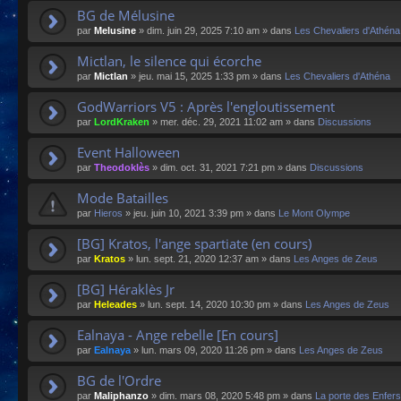
BG de Mélusine
par
Melusine
»
dim. juin 29, 2025 7:10 am
» dans
Les Chevaliers d'Athéna
Mictlan, le silence qui écorche
par
Mictlan
»
jeu. mai 15, 2025 1:33 pm
» dans
Les Chevaliers d'Athéna
GodWarriors V5 : Après l'engloutissement
par
LordKraken
»
mer. déc. 29, 2021 11:02 am
» dans
Discussions
Event Halloween
par
Theodoklès
»
dim. oct. 31, 2021 7:21 pm
» dans
Discussions
Mode Batailles
par
Hieros
»
jeu. juin 10, 2021 3:39 pm
» dans
Le Mont Olympe
[BG] Kratos, l'ange spartiate (en cours)
par
Kratos
»
lun. sept. 21, 2020 12:37 am
» dans
Les Anges de Zeus
[BG] Héraklès Jr
par
Heleades
»
lun. sept. 14, 2020 10:30 pm
» dans
Les Anges de Zeus
Ealnaya - Ange rebelle [En cours]
par
Ealnaya
»
lun. mars 09, 2020 11:26 pm
» dans
Les Anges de Zeus
BG de l'Ordre
par
Maliphanzo
»
dim. mars 08, 2020 5:48 pm
» dans
La porte des Enfers