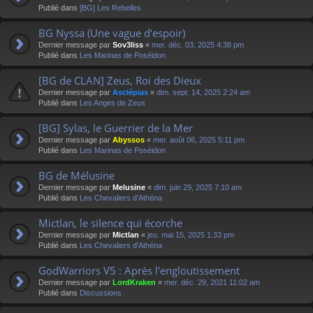
Publié dans
[BG] Les Rebelles
BG Nyssa (Une vague d'espoir)
Dernier message par
Sov3liss
«
mer. déc. 03, 2025 4:38 pm
Publié dans
Les Marinas de Poséidon
[BG de CLAN] Zeus, Roi des Dieux
Dernier message par
Asclépias
«
dim. sept. 14, 2025 2:24 am
Publié dans
Les Anges de Zeus
[BG] Sylas, le Guerrier de la Mer
Dernier message par
Abyssos
«
mer. août 06, 2025 5:11 pm
Publié dans
Les Marinas de Poséidon
BG de Mélusine
Dernier message par
Melusine
«
dim. juin 29, 2025 7:10 am
Publié dans
Les Chevaliers d'Athéna
Mictlan, le silence qui écorche
Dernier message par
Mictlan
«
jeu. mai 15, 2025 1:33 pm
Publié dans
Les Chevaliers d'Athéna
GodWarriors V5 : Après l'engloutissement
Dernier message par
LordKraken
«
mer. déc. 29, 2021 11:02 am
Publié dans
Discussions