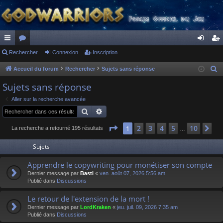
ac
Rechercher
or
Connexion
Inscription
on
ns
co
u
ne
cri
Accueil du forum
Rechercher
Sujets sans réponse
R
e
ur
m
xi
pti
Sujets sans réponse
c
ci
s
on
on
Aller sur la recherche avancée
h
Rechercher
Recherche avancée
s
e
r
Page
1
sur
10
2
3
4
5
10
1
Su
La recherche a retourné 195 résultats
…
c
Sujets
h
e
Apprendre le copywriting pour monétiser son compte
r
Dernier message par
Basti
«
ven. août 07, 2026 5:56 am
Publié dans
Discussions
Le retour de l'extension de la mort !
Dernier message par
LordKraken
«
jeu. juil. 09, 2026 7:35 am
Publié dans
Discussions