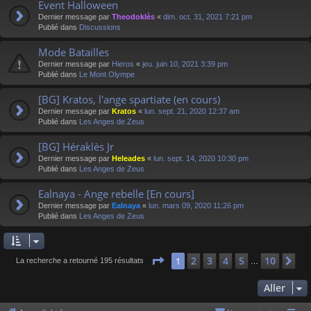
Event Halloween
Dernier message par
Theodoklès
«
dim. oct. 31, 2021 7:21 pm
Publié dans
Discussions
Mode Batailles
Dernier message par
Hieros
«
jeu. juin 10, 2021 3:39 pm
Publié dans
Le Mont Olympe
[BG] Kratos, l'ange spartiate (en cours)
Dernier message par
Kratos
«
lun. sept. 21, 2020 12:37 am
Publié dans
Les Anges de Zeus
[BG] Héraklès Jr
Dernier message par
Heleades
«
lun. sept. 14, 2020 10:30 pm
Publié dans
Les Anges de Zeus
Ealnaya - Ange rebelle [En cours]
Dernier message par
Ealnaya
«
lun. mars 09, 2020 11:26 pm
Publié dans
Les Anges de Zeus
Page
1
sur
10
2
3
4
5
10
1
Su
La recherche a retourné 195 résultats
…
Aller