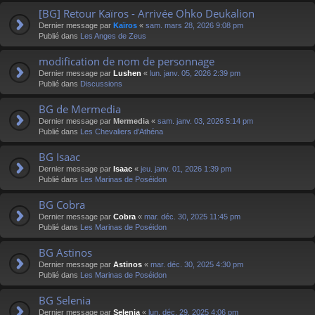
[BG] Retour Kaïros - Arrivée Ohko Deukalion
Dernier message par
Kaïros
«
sam. mars 28, 2026 9:08 pm
Publié dans
Les Anges de Zeus
modification de nom de personnage
Dernier message par
Lushen
«
lun. janv. 05, 2026 2:39 pm
Publié dans
Discussions
BG de Mermedia
Dernier message par
Mermedia
«
sam. janv. 03, 2026 5:14 pm
Publié dans
Les Chevaliers d'Athéna
BG Isaac
Dernier message par
Isaac
«
jeu. janv. 01, 2026 1:39 pm
Publié dans
Les Marinas de Poséidon
BG Cobra
Dernier message par
Cobra
«
mar. déc. 30, 2025 11:45 pm
Publié dans
Les Marinas de Poséidon
BG Astinos
Dernier message par
Astinos
«
mar. déc. 30, 2025 4:30 pm
Publié dans
Les Marinas de Poséidon
BG Selenia
Dernier message par
Selenia
«
lun. déc. 29, 2025 4:06 pm