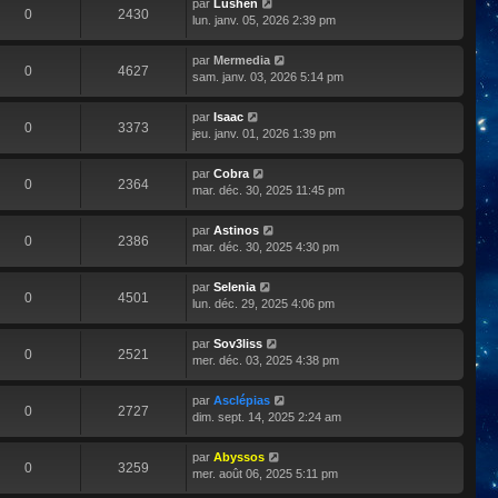
par
Lushen
0
2430
lun. janv. 05, 2026 2:39 pm
par
Mermedia
0
4627
sam. janv. 03, 2026 5:14 pm
par
Isaac
0
3373
jeu. janv. 01, 2026 1:39 pm
par
Cobra
0
2364
mar. déc. 30, 2025 11:45 pm
par
Astinos
0
2386
mar. déc. 30, 2025 4:30 pm
par
Selenia
0
4501
lun. déc. 29, 2025 4:06 pm
par
Sov3liss
0
2521
mer. déc. 03, 2025 4:38 pm
par
Asclépias
0
2727
dim. sept. 14, 2025 2:24 am
par
Abyssos
0
3259
mer. août 06, 2025 5:11 pm