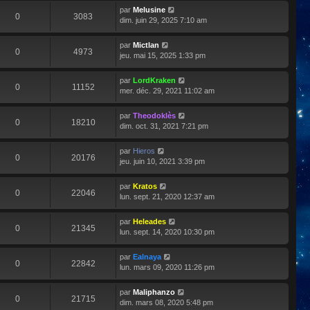
par
Melusine
0
3083
dim. juin 29, 2025 7:10 am
par
Mictlan
0
4973
jeu. mai 15, 2025 1:33 pm
par
LordKraken
0
11152
mer. déc. 29, 2021 11:02 am
par
Theodoklès
0
18210
dim. oct. 31, 2021 7:21 pm
par
Hieros
0
20176
jeu. juin 10, 2021 3:39 pm
par
Kratos
0
22046
lun. sept. 21, 2020 12:37 am
par
Heleades
0
21345
lun. sept. 14, 2020 10:30 pm
par
Ealnaya
0
22842
lun. mars 09, 2020 11:26 pm
par
Maliphanzo
0
21715
dim. mars 08, 2020 5:48 pm