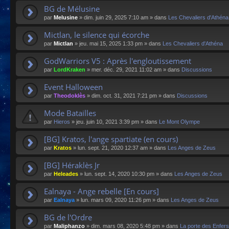
BG de Mélusine
par
Melusine
»
dim. juin 29, 2025 7:10 am
» dans
Les Chevaliers d'Athéna
Mictlan, le silence qui écorche
par
Mictlan
»
jeu. mai 15, 2025 1:33 pm
» dans
Les Chevaliers d'Athéna
GodWarriors V5 : Après l'engloutissement
par
LordKraken
»
mer. déc. 29, 2021 11:02 am
» dans
Discussions
Event Halloween
par
Theodoklès
»
dim. oct. 31, 2021 7:21 pm
» dans
Discussions
Mode Batailles
par
Hieros
»
jeu. juin 10, 2021 3:39 pm
» dans
Le Mont Olympe
[BG] Kratos, l'ange spartiate (en cours)
par
Kratos
»
lun. sept. 21, 2020 12:37 am
» dans
Les Anges de Zeus
[BG] Héraklès Jr
par
Heleades
»
lun. sept. 14, 2020 10:30 pm
» dans
Les Anges de Zeus
Ealnaya - Ange rebelle [En cours]
par
Ealnaya
»
lun. mars 09, 2020 11:26 pm
» dans
Les Anges de Zeus
BG de l'Ordre
par
Maliphanzo
»
dim. mars 08, 2020 5:48 pm
» dans
La porte des Enfers