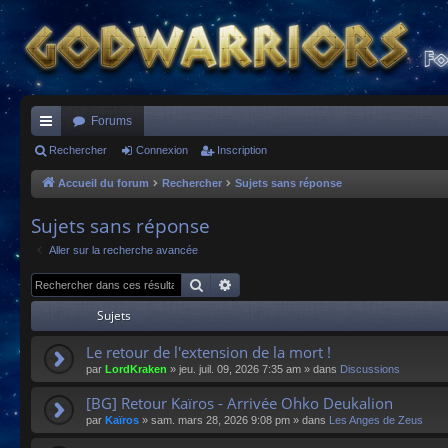
Forums
ac
Rechercher
Connexion
Inscription
co
Accueil du forum
Rechercher
Sujets sans réponse
ur
Sujets sans réponse
ci
Aller sur la recherche avancée
s
Rechercher
Recherche avancée
Sujets
Le retour de l'extension de la mort !
par
LordKraken
»
jeu. juil. 09, 2026 7:35 am
» dans
Discussions
[BG] Retour Kaïros - Arrivée Ohko Deukalion
par
Kaïros
»
sam. mars 28, 2026 9:08 pm
» dans
Les Anges de Zeus