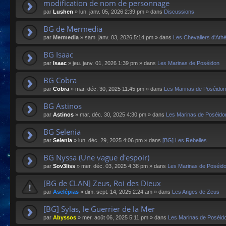
modification de nom de personnage
par
Lushen
»
lun. janv. 05, 2026 2:39 pm
» dans
Discussions
BG de Mermedia
par
Mermedia
»
sam. janv. 03, 2026 5:14 pm
» dans
Les Chevaliers d'Ath
BG Isaac
par
Isaac
»
jeu. janv. 01, 2026 1:39 pm
» dans
Les Marinas de Poséidon
BG Cobra
par
Cobra
»
mar. déc. 30, 2025 11:45 pm
» dans
Les Marinas de Poséidon
BG Astinos
par
Astinos
»
mar. déc. 30, 2025 4:30 pm
» dans
Les Marinas de Poséido
BG Selenia
par
Selenia
»
lun. déc. 29, 2025 4:06 pm
» dans
[BG] Les Rebelles
BG Nyssa (Une vague d'espoir)
par
Sov3liss
»
mer. déc. 03, 2025 4:38 pm
» dans
Les Marinas de Poséid
[BG de CLAN] Zeus, Roi des Dieux
par
Asclépias
»
dim. sept. 14, 2025 2:24 am
» dans
Les Anges de Zeus
[BG] Sylas, le Guerrier de la Mer
par
Abyssos
»
mer. août 06, 2025 5:11 pm
» dans
Les Marinas de Poséid