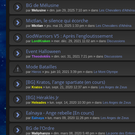
BG de Mélusine
par
Melusine
»
dim. juin 29, 2025 7:10 am
» dans
Les Chevaliers d'Athéna
Mictlan, le silence qui écorche
par
Mictlan
»
jeu. mai 15, 2025 1:33 pm
» dans
Les Chevaliers d'Athéna
GodWarriors V5 : Après l'engloutissement
par
LordKraken
»
mer. déc. 29, 2021 11:02 am
» dans
Discussions
Event Halloween
par
Theodoklès
»
dim. oct. 31, 2021 7:21 pm
» dans
Discussions
Mode Batailles
par
Hieros
»
jeu. juin 10, 2021 3:39 pm
» dans
Le Mont Olympe
[BG] Kratos, l'ange spartiate (en cours)
par
Kratos
»
lun. sept. 21, 2020 12:37 am
» dans
Les Anges de Zeus
[BG] Héraklès Jr
par
Heleades
»
lun. sept. 14, 2020 10:30 pm
» dans
Les Anges de Zeus
Ealnaya - Ange rebelle [En cours]
par
Ealnaya
»
lun. mars 09, 2020 11:26 pm
» dans
Les Anges de Zeus
BG de l'Ordre
par
Maliphanzo
»
dim. mars 08, 2020 5:48 pm
» dans
La porte des Enfers