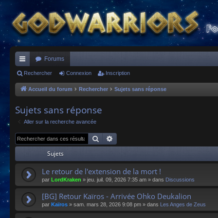
Forums
ac
Rechercher
Connexion
Inscription
co
Accueil du forum
Rechercher
Sujets sans réponse
ur
Sujets sans réponse
ci
Aller sur la recherche avancée
s
Rechercher
Recherche avancée
Sujets
Le retour de l'extension de la mort !
par
LordKraken
»
jeu. juil. 09, 2026 7:35 am
» dans
Discussions
[BG] Retour Kaïros - Arrivée Ohko Deukalion
par
Kaïros
»
sam. mars 28, 2026 9:08 pm
» dans
Les Anges de Zeus