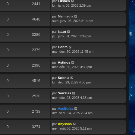
par
Lushen
0
2441
lun. janv. 05, 2026 2:39 pm
par
Mermedia
0
4648
sam. janv. 03, 2026 5:14 pm
par
Isaac
0
3386
jeu. janv. 01, 2026 1:39 pm
par
Cobra
0
2379
mar. déc. 30, 2025 11:45 pm
par
Astinos
0
2396
mar. déc. 30, 2025 4:30 pm
par
Selenia
0
4516
lun. déc. 29, 2025 4:06 pm
par
Sov3liss
0
2530
mer. déc. 03, 2025 4:38 pm
par
Asclépias
0
2738
dim. sept. 14, 2025 2:24 am
par
Abyssos
0
3274
mer. août 06, 2025 5:11 pm