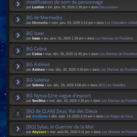
modification de nom de personnage
par
Lushen
»
lun. janv. 05, 2026 2:39 pm
» dans
Discussions
BG de Mermedia
par
Mermedia
»
sam. janv. 03, 2026 5:14 pm
» dans
Les Chevaliers d'Ath
BG Isaac
par
Isaac
»
jeu. janv. 01, 2026 1:39 pm
» dans
Les Marinas de Poséidon
BG Cobra
par
Cobra
»
mar. déc. 30, 2025 11:45 pm
» dans
Les Marinas de Poséidon
BG Astinos
par
Astinos
»
mar. déc. 30, 2025 4:30 pm
» dans
Les Marinas de Poséido
BG Selenia
par
Selenia
»
lun. déc. 29, 2025 4:06 pm
» dans
[BG] Les Rebelles
BG Nyssa (Une vague d'espoir)
par
Sov3liss
»
mer. déc. 03, 2025 4:38 pm
» dans
Les Marinas de Poséid
[BG de CLAN] Zeus, Roi des Dieux
par
Asclépias
»
dim. sept. 14, 2025 2:24 am
» dans
Les Anges de Zeus
[BG] Sylas, le Guerrier de la Mer
par
Abyssos
»
mer. août 06, 2025 5:11 pm
» dans
Les Marinas de Poséid