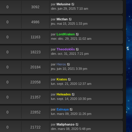
par
Melusine
0
3092
dim. juin 29, 2025 7:10 am
par
Mictlan
0
4986
jeu. mai 15, 2025 1:33 pm
par
LordKraken
0
11163
mer. déc. 29, 2021 11:02 am
par
Theodoklès
0
18223
dim. oct. 31, 2021 7:21 pm
par
Hieros
0
20184
jeu. juin 10, 2021 3:39 pm
par
Kratos
0
22058
lun. sept. 21, 2020 12:37 am
par
Heleades
0
21357
lun. sept. 14, 2020 10:30 pm
par
Ealnaya
0
22852
lun. mars 09, 2020 11:26 pm
par
Maliphanzo
0
21722
dim. mars 08, 2020 5:48 pm