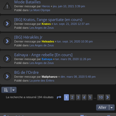
Mode Batailles
Dernier message par
Hieros
«
jeu. juin 10, 2021 3:39 pm
Publié dans
Le Mont Olympe
[BG] Kratos, l'ange spartiate (en cours)
Dernier message par
Kratos
«
lun. sept. 21, 2020 12:37 am
Publié dans
Les Anges de Zeus
[BG] Héraklès Jr
Dernier message par
Heleades
«
lun. sept. 14, 2020 10:30 pm
Publié dans
Les Anges de Zeus
Ealnaya - Ange rebelle [En cours]
Dernier message par
Ealnaya
«
lun. mars 09, 2020 11:26 pm
Publié dans
Les Anges de Zeus
BG de l'Ordre
Dernier message par
Maliphanzo
«
dim. mars 08, 2020 5:48 pm
Publié dans
La porte des Enfers
Page
1
sur
10
2
3
4
5
10
1
Su
La recherche a retourné 194 résultats
…
Aller