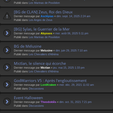
Publié dans
Les Marinas de Poséidon
[BG de CLAN] Zeus, Roi des Dieux
Dernier message par
Asclépias
«
dim. sept. 14, 2025 2:24 am
Publié dans
Les Anges de Zeus
[BG] Sylas, le Guerrier de la Mer
Dernier message par
Abyssos
«
mer. août 06, 2025 5:11 pm
Publié dans
Les Marinas de Poséidon
BG de Mélusine
Dernier message par
Melusine
«
dim. juin 29, 2025 7:10 am
Publié dans
Les Chevaliers d'Athéna
Mictlan, le silence qui écorche
Dernier message par
Mictlan
«
jeu. mai 15, 2025 1:33 pm
Publié dans
Les Chevaliers d'Athéna
GodWarriors V5 : Après l'engloutissement
Dernier message par
LordKraken
«
mer. déc. 29, 2021 11:02 am
Publié dans
Discussions
Event Halloween
Dernier message par
Theodoklès
«
dim. oct. 31, 2021 7:21 pm
Publié dans
Discussions