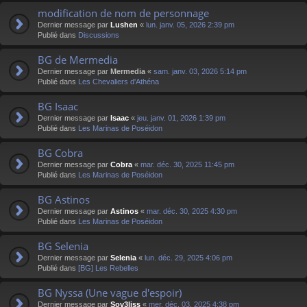
modification de nom de personnage
Dernier message par
Lushen
«
lun. janv. 05, 2026 2:39 pm
Publié dans
Discussions
BG de Mermedia
Dernier message par
Mermedia
«
sam. janv. 03, 2026 5:14 pm
Publié dans
Les Chevaliers d'Athéna
BG Isaac
Dernier message par
Isaac
«
jeu. janv. 01, 2026 1:39 pm
Publié dans
Les Marinas de Poséidon
BG Cobra
Dernier message par
Cobra
«
mar. déc. 30, 2025 11:45 pm
Publié dans
Les Marinas de Poséidon
BG Astinos
Dernier message par
Astinos
«
mar. déc. 30, 2025 4:30 pm
Publié dans
Les Marinas de Poséidon
BG Selenia
Dernier message par
Selenia
«
lun. déc. 29, 2025 4:06 pm
Publié dans
[BG] Les Rebelles
BG Nyssa (Une vague d'espoir)
Dernier message par
Sov3liss
«
mer. déc. 03, 2025 4:38 pm