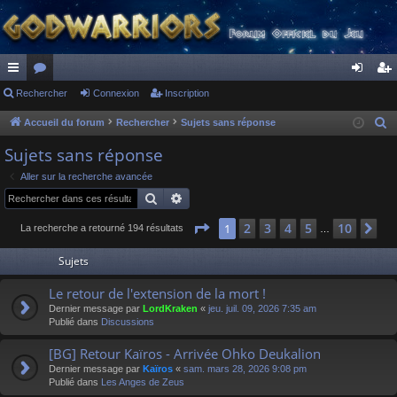
ac
Rechercher
or
Connexion
Inscription
on
ns
co
u
ne
cri
Accueil du forum
Rechercher
Sujets sans réponse
R
e
ur
m
xi
pti
Sujets sans réponse
c
ci
s
on
on
Aller sur la recherche avancée
h
Rechercher
Recherche avancée
s
e
r
Page
1
sur
10
2
3
4
5
10
1
Su
La recherche a retourné 194 résultats
…
c
Sujets
h
e
Le retour de l'extension de la mort !
r
Dernier message par
LordKraken
«
jeu. juil. 09, 2026 7:35 am
Publié dans
Discussions
[BG] Retour Kaïros - Arrivée Ohko Deukalion
Dernier message par
Kaïros
«
sam. mars 28, 2026 9:08 pm
Publié dans
Les Anges de Zeus