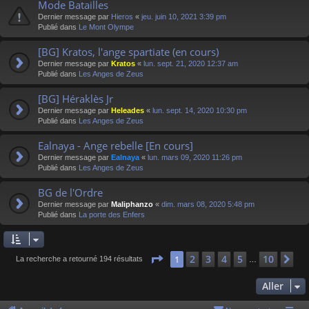
Mode Batailles
Dernier message par
Hieros
«
jeu. juin 10, 2021 3:39 pm
Publié dans
Le Mont Olympe
[BG] Kratos, l'ange spartiate (en cours)
Dernier message par
Kratos
«
lun. sept. 21, 2020 12:37 am
Publié dans
Les Anges de Zeus
[BG] Héraklès Jr
Dernier message par
Heleades
«
lun. sept. 14, 2020 10:30 pm
Publié dans
Les Anges de Zeus
Ealnaya - Ange rebelle [En cours]
Dernier message par
Ealnaya
«
lun. mars 09, 2020 11:26 pm
Publié dans
Les Anges de Zeus
BG de l'Ordre
Dernier message par
Maliphanzo
«
dim. mars 08, 2020 5:48 pm
Publié dans
La porte des Enfers
Page
1
sur
10
2
3
4
5
10
1
Su
La recherche a retourné 194 résultats
…
Aller