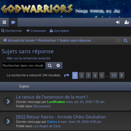
ac
Rechercher
or
Connexion
Inscription
on
ns
co
u
ne
cri
Accueil du forum
Rechercher
Sujets sans réponse
R
e
ur
m
xi
pti
Sujets sans réponse
c
ci
s
on
on
Aller sur la recherche avancée
h
Rechercher
Recherche avancée
s
e
r
Page
1
sur
10
2
3
4
5
10
1
Su
La recherche a retourné 194 résultats
…
c
Sujets
h
e
Le retour de l'extension de la mort !
r
Dernier message par
LordKraken
«
jeu. juil. 09, 2026 7:35 am
Publié dans
Discussions
[BG] Retour Kaïros - Arrivée Ohko Deukalion
Dernier message par
Kaïros
«
sam. mars 28, 2026 9:08 pm
Publié dans
Les Anges de Zeus