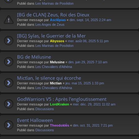
Publié dans
Les Marinas de Poséidon
[BG de CLAN] Zeus, Roi des Dieux
Dernier message par
Asclépias
«
dim. sept. 14, 2025 2:24 am
Publié dans
Les Anges de Zeus
[BG] Sylas, le Guerrier de la Mer
Dernier message par
Abyssos
«
mer. août 06, 2025 5:11 pm
Publié dans
Les Marinas de Poséidon
BG de Mélusine
Dernier message par
Melusine
«
dim. juin 29, 2025 7:10 am
Publié dans
Les Chevaliers d'Athéna
Mictlan, le silence qui écorche
Dernier message par
Mictlan
«
jeu. mai 15, 2025 1:33 pm
Publié dans
Les Chevaliers d'Athéna
GodWarriors V5 : Après l'engloutissement
Dernier message par
LordKraken
«
mer. déc. 29, 2021 11:02 am
Publié dans
Discussions
Event Halloween
Dernier message par
Theodoklès
«
dim. oct. 31, 2021 7:21 pm
Publié dans
Discussions