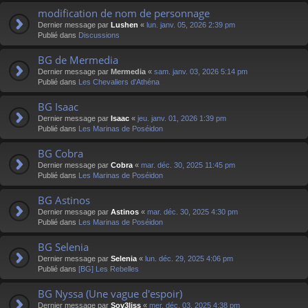
modification de nom de personnage
Dernier message par
Lushen
«
lun. janv. 05, 2026 2:39 pm
Publié dans
Discussions
BG de Mermedia
Dernier message par
Mermedia
«
sam. janv. 03, 2026 5:14 pm
Publié dans
Les Chevaliers d'Athéna
BG Isaac
Dernier message par
Isaac
«
jeu. janv. 01, 2026 1:39 pm
Publié dans
Les Marinas de Poséidon
BG Cobra
Dernier message par
Cobra
«
mar. déc. 30, 2025 11:45 pm
Publié dans
Les Marinas de Poséidon
BG Astinos
Dernier message par
Astinos
«
mar. déc. 30, 2025 4:30 pm
Publié dans
Les Marinas de Poséidon
BG Selenia
Dernier message par
Selenia
«
lun. déc. 29, 2025 4:06 pm
Publié dans
[BG] Les Rebelles
BG Nyssa (Une vague d'espoir)
Dernier message par
Sov3liss
«
mer. déc. 03, 2025 4:38 pm