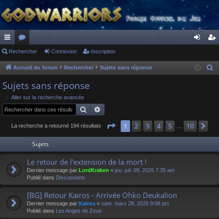
ac
Rechercher
or
Connexion
Inscription
on
ns
co
u
ne
cri
Accueil du forum
Rechercher
Sujets sans réponse
R
e
ur
m
xi
pti
Sujets sans réponse
c
ci
s
on
on
Aller sur la recherche avancée
h
Rechercher
Recherche avancée
s
e
r
Page
1
sur
10
2
3
4
5
10
1
Su
La recherche a retourné 194 résultats
…
c
Sujets
h
e
Le retour de l'extension de la mort !
r
Dernier message par
LordKraken
«
jeu. juil. 09, 2026 7:35 am
Publié dans
Discussions
[BG] Retour Kaïros - Arrivée Ohko Deukalion
Dernier message par
Kaïros
«
sam. mars 28, 2026 9:08 pm
Publié dans
Les Anges de Zeus