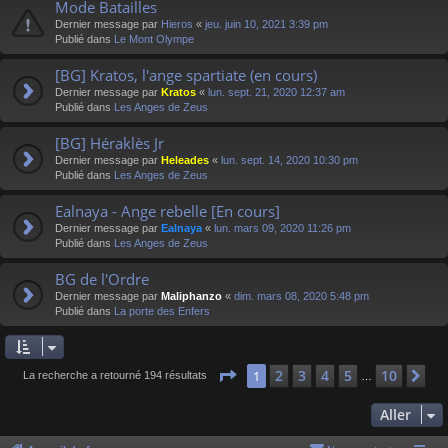
Mode Batailles
Dernier message par
Hieros
«
jeu. juin 10, 2021 3:39 pm
Publié dans
Le Mont Olympe
[BG] Kratos, l'ange spartiate (en cours)
Dernier message par
Kratos
«
lun. sept. 21, 2020 12:37 am
Publié dans
Les Anges de Zeus
[BG] Héraklès Jr
Dernier message par
Heleades
«
lun. sept. 14, 2020 10:30 pm
Publié dans
Les Anges de Zeus
Ealnaya - Ange rebelle [En cours]
Dernier message par
Ealnaya
«
lun. mars 09, 2020 11:26 pm
Publié dans
Les Anges de Zeus
BG de l'Ordre
Dernier message par
Maliphanzo
«
dim. mars 08, 2020 5:48 pm
Publié dans
La porte des Enfers
Page
1
sur
10
2
3
4
5
10
1
Su
La recherche a retourné 194 résultats
…
Aller