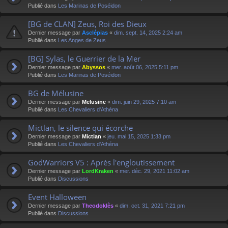
Publié dans
Les Marinas de Poséidon
[BG de CLAN] Zeus, Roi des Dieux
Dernier message par
Asclépias
«
dim. sept. 14, 2025 2:24 am
Publié dans
Les Anges de Zeus
[BG] Sylas, le Guerrier de la Mer
Dernier message par
Abyssos
«
mer. août 06, 2025 5:11 pm
Publié dans
Les Marinas de Poséidon
BG de Mélusine
Dernier message par
Melusine
«
dim. juin 29, 2025 7:10 am
Publié dans
Les Chevaliers d'Athéna
Mictlan, le silence qui écorche
Dernier message par
Mictlan
«
jeu. mai 15, 2025 1:33 pm
Publié dans
Les Chevaliers d'Athéna
GodWarriors V5 : Après l'engloutissement
Dernier message par
LordKraken
«
mer. déc. 29, 2021 11:02 am
Publié dans
Discussions
Event Halloween
Dernier message par
Theodoklès
«
dim. oct. 31, 2021 7:21 pm
Publié dans
Discussions