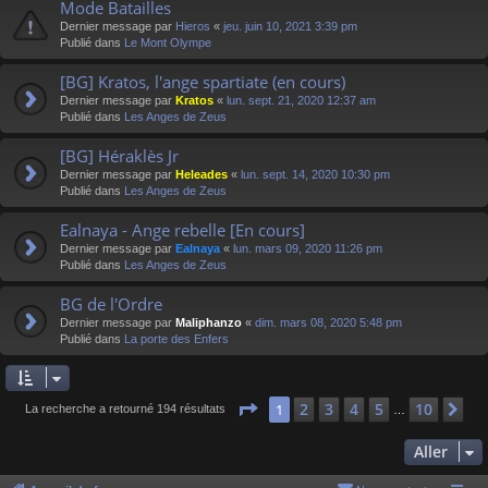
Mode Batailles
Dernier message par
Hieros
«
jeu. juin 10, 2021 3:39 pm
Publié dans
Le Mont Olympe
[BG] Kratos, l'ange spartiate (en cours)
Dernier message par
Kratos
«
lun. sept. 21, 2020 12:37 am
Publié dans
Les Anges de Zeus
[BG] Héraklès Jr
Dernier message par
Heleades
«
lun. sept. 14, 2020 10:30 pm
Publié dans
Les Anges de Zeus
Ealnaya - Ange rebelle [En cours]
Dernier message par
Ealnaya
«
lun. mars 09, 2020 11:26 pm
Publié dans
Les Anges de Zeus
BG de l'Ordre
Dernier message par
Maliphanzo
«
dim. mars 08, 2020 5:48 pm
Publié dans
La porte des Enfers
Page
1
sur
10
2
3
4
5
10
1
Su
La recherche a retourné 194 résultats
…
Aller