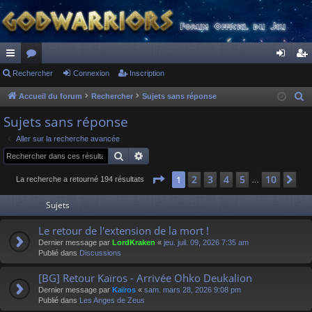
ac
Rechercher
or
Connexion
Inscription
on
ns
co
u
ne
cri
Accueil du forum
Rechercher
Sujets sans réponse
R
e
ur
m
xi
pti
Sujets sans réponse
c
ci
s
on
on
Aller sur la recherche avancée
h
Rechercher
Recherche avancée
s
e
r
Page
1
sur
10
2
3
4
5
10
1
Su
La recherche a retourné 194 résultats
…
c
Sujets
h
e
Le retour de l'extension de la mort !
r
Dernier message par
LordKraken
«
jeu. juil. 09, 2026 7:35 am
Publié dans
Discussions
[BG] Retour Kaïros - Arrivée Ohko Deukalion
Dernier message par
Kaïros
«
sam. mars 28, 2026 9:08 pm
Publié dans
Les Anges de Zeus