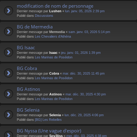
modification de nom de personnage
Dernier message par
Lushen
«
lun. janv. 05, 2026 2:39 pm
Publié dans
Discussions
BG de Mermedia
Dernier message par
Mermedia
«
sam. janv. 03, 2026 5:14 pm
Publié dans
Les Chevaliers d'Athéna
BG Isaac
Dernier message par
Isaac
«
jeu. janv. 01, 2026 1:39 pm
Publié dans
Les Marinas de Poséidon
BG Cobra
Dernier message par
Cobra
«
mar. déc. 30, 2025 11:45 pm
Publié dans
Les Marinas de Poséidon
BG Astinos
Dernier message par
Astinos
«
mar. déc. 30, 2025 4:30 pm
Publié dans
Les Marinas de Poséidon
BG Selenia
Dernier message par
Selenia
«
lun. déc. 29, 2025 4:06 pm
Publié dans
[BG] Les Rebelles
BG Nyssa (Une vague d'espoir)
Dernier message par
Sov3liss
«
mer. déc. 03, 2025 4:38 pm