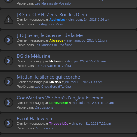
Publié dans
Les Marinas de Poséidon
[BG de CLAN] Zeus, Roi des Dieux
Dernier message par
Asclépias
«
dim. sept. 14, 2025 2:24 am
Publié dans
Les Anges de Zeus
[BG] Sylas, le Guerrier de la Mer
Dernier message par
Abyssos
«
mer. août 06, 2025 5:11 pm
Publié dans
Les Marinas de Poséidon
BG de Mélusine
Dernier message par
Melusine
«
dim. juin 29, 2025 7:10 am
Publié dans
Les Chevaliers d'Athéna
Mictlan, le silence qui écorche
Dernier message par
Mictlan
«
jeu. mai 15, 2025 1:33 pm
Publié dans
Les Chevaliers d'Athéna
GodWarriors V5 : Après l'engloutissement
Dernier message par
LordKraken
«
mer. déc. 29, 2021 11:02 am
Publié dans
Discussions
Event Halloween
Dernier message par
Theodoklès
«
dim. oct. 31, 2021 7:21 pm
Publié dans
Discussions