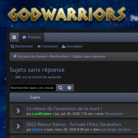
Forums
ac
Rechercher
Connexion
Inscription
co
Accueil du forum
Rechercher
Sujets sans réponse
ur
Sujets sans réponse
ci
Aller sur la recherche avancée
s
Rechercher
Recherche avancée
Sujets
Le retour de l'extension de la mort !
par
LordKraken
»
jeu. juil. 09, 2026 7:35 am
» dans
Discussions
[BG] Retour Kaïros - Arrivée Ohko Deukalion
par
Kaïros
»
sam. mars 28, 2026 9:08 pm
» dans
Les Anges de Zeus