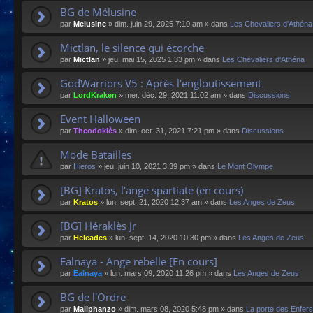
BG de Mélusine
par
Melusine
»
dim. juin 29, 2025 7:10 am
» dans
Les Chevaliers d'Athéna
Mictlan, le silence qui écorche
par
Mictlan
»
jeu. mai 15, 2025 1:33 pm
» dans
Les Chevaliers d'Athéna
GodWarriors V5 : Après l'engloutissement
par
LordKraken
»
mer. déc. 29, 2021 11:02 am
» dans
Discussions
Event Halloween
par
Theodoklès
»
dim. oct. 31, 2021 7:21 pm
» dans
Discussions
Mode Batailles
par
Hieros
»
jeu. juin 10, 2021 3:39 pm
» dans
Le Mont Olympe
[BG] Kratos, l'ange spartiate (en cours)
par
Kratos
»
lun. sept. 21, 2020 12:37 am
» dans
Les Anges de Zeus
[BG] Héraklès Jr
par
Heleades
»
lun. sept. 14, 2020 10:30 pm
» dans
Les Anges de Zeus
Ealnaya - Ange rebelle [En cours]
par
Ealnaya
»
lun. mars 09, 2020 11:26 pm
» dans
Les Anges de Zeus
BG de l'Ordre
par
Maliphanzo
»
dim. mars 08, 2020 5:48 pm
» dans
La porte des Enfers