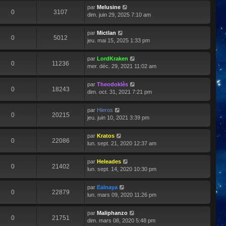
par
Melusine
0
3107
dim. juin 29, 2025 7:10 am
par
Mictlan
0
5012
jeu. mai 15, 2025 1:33 pm
par
LordKraken
0
11236
mer. déc. 29, 2021 11:02 am
par
Theodoklès
0
18243
dim. oct. 31, 2021 7:21 pm
par
Hieros
0
20215
jeu. juin 10, 2021 3:39 pm
par
Kratos
0
22086
lun. sept. 21, 2020 12:37 am
par
Heleades
0
21402
lun. sept. 14, 2020 10:30 pm
par
Ealnaya
0
22879
lun. mars 09, 2020 11:26 pm
par
Maliphanzo
0
21751
dim. mars 08, 2020 5:48 pm