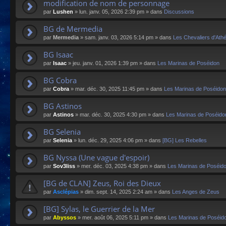
modification de nom de personnage
par
Lushen
»
lun. janv. 05, 2026 2:39 pm
» dans
Discussions
BG de Mermedia
par
Mermedia
»
sam. janv. 03, 2026 5:14 pm
» dans
Les Chevaliers d'Ath
BG Isaac
par
Isaac
»
jeu. janv. 01, 2026 1:39 pm
» dans
Les Marinas de Poséidon
BG Cobra
par
Cobra
»
mar. déc. 30, 2025 11:45 pm
» dans
Les Marinas de Poséidon
BG Astinos
par
Astinos
»
mar. déc. 30, 2025 4:30 pm
» dans
Les Marinas de Poséido
BG Selenia
par
Selenia
»
lun. déc. 29, 2025 4:06 pm
» dans
[BG] Les Rebelles
BG Nyssa (Une vague d'espoir)
par
Sov3liss
»
mer. déc. 03, 2025 4:38 pm
» dans
Les Marinas de Poséid
[BG de CLAN] Zeus, Roi des Dieux
par
Asclépias
»
dim. sept. 14, 2025 2:24 am
» dans
Les Anges de Zeus
[BG] Sylas, le Guerrier de la Mer
par
Abyssos
»
mer. août 06, 2025 5:11 pm
» dans
Les Marinas de Poséid