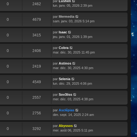
par
Lushen
0
2462
lun. janv. 05, 2026 2:39 pm
par
Mermedia
0
4679
sam. janv. 03, 2026 5:14 pm
par
Isaac
0
3415
jeu. janv. 01, 2026 1:39 pm
par
Cobra
0
2406
mar. déc. 30, 2025 11:45 pm
par
Astinos
0
2419
mar. déc. 30, 2025 4:30 pm
par
Selenia
0
4549
lun. déc. 29, 2025 4:06 pm
par
Sov3liss
0
2557
mer. déc. 03, 2025 4:38 pm
par
Asclépias
0
2756
dim. sept. 14, 2025 2:24 am
par
Abyssos
0
3292
mer. août 06, 2025 5:11 pm