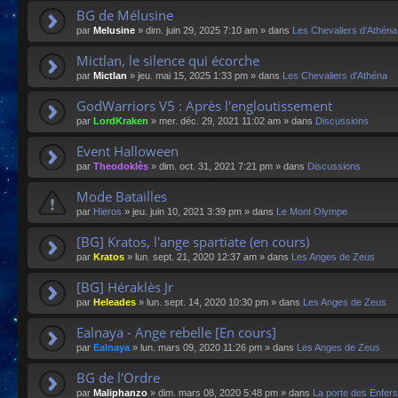
BG de Mélusine
par
Melusine
»
dim. juin 29, 2025 7:10 am
» dans
Les Chevaliers d'Athéna
Mictlan, le silence qui écorche
par
Mictlan
»
jeu. mai 15, 2025 1:33 pm
» dans
Les Chevaliers d'Athéna
GodWarriors V5 : Après l'engloutissement
par
LordKraken
»
mer. déc. 29, 2021 11:02 am
» dans
Discussions
Event Halloween
par
Theodoklès
»
dim. oct. 31, 2021 7:21 pm
» dans
Discussions
Mode Batailles
par
Hieros
»
jeu. juin 10, 2021 3:39 pm
» dans
Le Mont Olympe
[BG] Kratos, l'ange spartiate (en cours)
par
Kratos
»
lun. sept. 21, 2020 12:37 am
» dans
Les Anges de Zeus
[BG] Héraklès Jr
par
Heleades
»
lun. sept. 14, 2020 10:30 pm
» dans
Les Anges de Zeus
Ealnaya - Ange rebelle [En cours]
par
Ealnaya
»
lun. mars 09, 2020 11:26 pm
» dans
Les Anges de Zeus
BG de l'Ordre
par
Maliphanzo
»
dim. mars 08, 2020 5:48 pm
» dans
La porte des Enfers