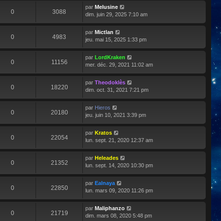
par
Melusine
0
3088
dim. juin 29, 2025 7:10 am
par
Mictlan
0
4983
jeu. mai 15, 2025 1:33 pm
par
LordKraken
0
11156
mer. déc. 29, 2021 11:02 am
par
Theodoklès
0
18220
dim. oct. 31, 2021 7:21 pm
par
Hieros
0
20180
jeu. juin 10, 2021 3:39 pm
par
Kratos
0
22054
lun. sept. 21, 2020 12:37 am
par
Heleades
0
21352
lun. sept. 14, 2020 10:30 pm
par
Ealnaya
0
22850
lun. mars 09, 2020 11:26 pm
par
Maliphanzo
0
21719
dim. mars 08, 2020 5:48 pm