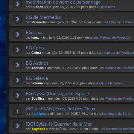
modification de nom de personnage
par
Lushen
»
lun. janv. 05, 2026 2:39 pm
» dans
Discussions
BG de Mermedia
par
Mermedia
»
sam. janv. 03, 2026 5:14 pm
» dans
Les Chevaliers d'Ath
BG Isaac
par
Isaac
»
jeu. janv. 01, 2026 1:39 pm
» dans
Les Marinas de Poséidon
BG Cobra
par
Cobra
»
mar. déc. 30, 2025 11:45 pm
» dans
Les Marinas de Poséidon
BG Astinos
par
Astinos
»
mar. déc. 30, 2025 4:30 pm
» dans
Les Marinas de Poséido
BG Selenia
par
Selenia
»
lun. déc. 29, 2025 4:06 pm
» dans
[BG] Les Rebelles
BG Nyssa (Une vague d'espoir)
par
Sov3liss
»
mer. déc. 03, 2025 4:38 pm
» dans
Les Marinas de Poséid
[BG de CLAN] Zeus, Roi des Dieux
par
Asclépias
»
dim. sept. 14, 2025 2:24 am
» dans
Les Anges de Zeus
[BG] Sylas, le Guerrier de la Mer
par
Abyssos
»
mer. août 06, 2025 5:11 pm
» dans
Les Marinas de Poséid