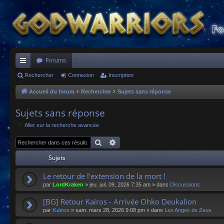
Forums
ac
Rechercher
Connexion
Inscription
co
Accueil du forum
Rechercher
Sujets sans réponse
ur
Sujets sans réponse
ci
Aller sur la recherche avancée
s
Rechercher
Recherche avancée
Sujets
Le retour de l'extension de la mort !
par
LordKraken
»
jeu. juil. 09, 2026 7:35 am
» dans
Discussions
[BG] Retour Kaïros - Arrivée Ohko Deukalion
par
Kaïros
»
sam. mars 28, 2026 9:08 pm
» dans
Les Anges de Zeus