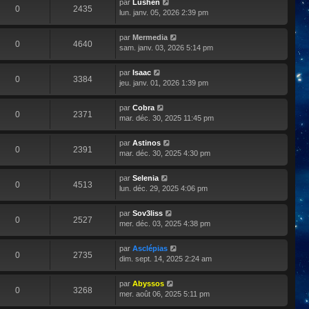
par
Lushen
0
2435
lun. janv. 05, 2026 2:39 pm
par
Mermedia
0
4640
sam. janv. 03, 2026 5:14 pm
par
Isaac
0
3384
jeu. janv. 01, 2026 1:39 pm
par
Cobra
0
2371
mar. déc. 30, 2025 11:45 pm
par
Astinos
0
2391
mar. déc. 30, 2025 4:30 pm
par
Selenia
0
4513
lun. déc. 29, 2025 4:06 pm
par
Sov3liss
0
2527
mer. déc. 03, 2025 4:38 pm
par
Asclépias
0
2735
dim. sept. 14, 2025 2:24 am
par
Abyssos
0
3268
mer. août 06, 2025 5:11 pm