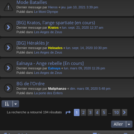
Mode Batailles
Dernier message par
Hieros
«
jeu. juin 10, 2021 3:39 pm
Publié dans
Le Mont Olympe
[BG] Kratos, l'ange spartiate (en cours)
Dernier message par
Kratos
«
lun. sept. 21, 2020 12:37 am
Publié dans
Les Anges de Zeus
[BG] Héraklès Jr
Dernier message par
Heleades
«
lun. sept. 14, 2020 10:30 pm
Publié dans
Les Anges de Zeus
Ealnaya - Ange rebelle [En cours]
Dernier message par
Ealnaya
«
lun. mars 09, 2020 11:26 pm
Publié dans
Les Anges de Zeus
BG de l'Ordre
Dernier message par
Maliphanzo
«
dim. mars 08, 2020 5:48 pm
Publié dans
La porte des Enfers
Page
1
sur
10
2
3
4
5
10
1
Su
La recherche a retourné 194 résultats
…
Aller