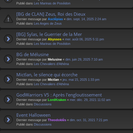
Publié dans
Les Marinas de Poséidon
[BG de CLAN] Zeus, Roi des Dieux
Dernier message par
Asclépias
«
dim. sept. 14, 2025 2:24 am
Publié dans
Les Anges de Zeus
[BG] Sylas, le Guerrier de la Mer
Dernier message par
Abyssos
«
mer. août 06, 2025 5:11 pm
Publié dans
Les Marinas de Poséidon
BG de Mélusine
Dernier message par
Melusine
«
dim. juin 29, 2025 7:10 am
Publié dans
Les Chevaliers d'Athéna
Mictlan, le silence qui écorche
Dernier message par
Mictlan
«
jeu. mai 15, 2025 1:33 pm
Publié dans
Les Chevaliers d'Athéna
GodWarriors V5 : Après l'engloutissement
Dernier message par
LordKraken
«
mer. déc. 29, 2021 11:02 am
Publié dans
Discussions
Event Halloween
Dernier message par
Theodoklès
«
dim. oct. 31, 2021 7:21 pm
Publié dans
Discussions