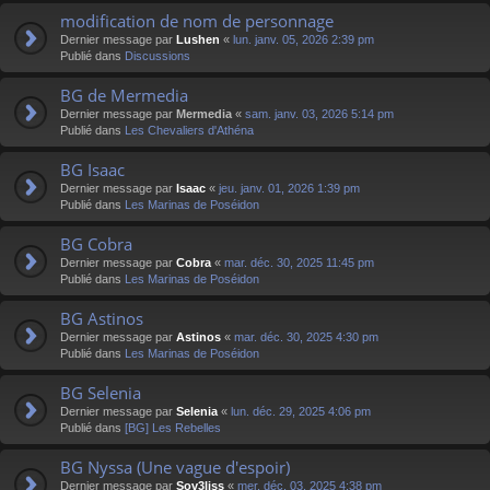
modification de nom de personnage
Dernier message par
Lushen
«
lun. janv. 05, 2026 2:39 pm
Publié dans
Discussions
BG de Mermedia
Dernier message par
Mermedia
«
sam. janv. 03, 2026 5:14 pm
Publié dans
Les Chevaliers d'Athéna
BG Isaac
Dernier message par
Isaac
«
jeu. janv. 01, 2026 1:39 pm
Publié dans
Les Marinas de Poséidon
BG Cobra
Dernier message par
Cobra
«
mar. déc. 30, 2025 11:45 pm
Publié dans
Les Marinas de Poséidon
BG Astinos
Dernier message par
Astinos
«
mar. déc. 30, 2025 4:30 pm
Publié dans
Les Marinas de Poséidon
BG Selenia
Dernier message par
Selenia
«
lun. déc. 29, 2025 4:06 pm
Publié dans
[BG] Les Rebelles
BG Nyssa (Une vague d'espoir)
Dernier message par
Sov3liss
«
mer. déc. 03, 2025 4:38 pm