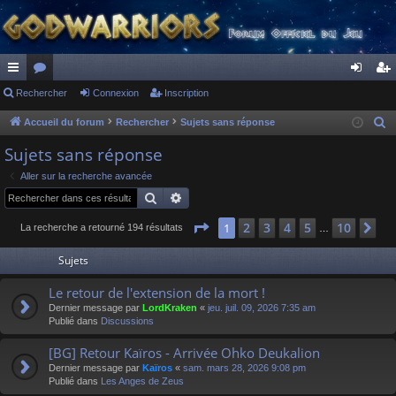
ac
Rechercher
or
Connexion
Inscription
on
ns
co
u
ne
cri
Accueil du forum
Rechercher
Sujets sans réponse
R
e
ur
m
xi
pti
Sujets sans réponse
c
ci
s
on
on
Aller sur la recherche avancée
h
Rechercher
Recherche avancée
s
e
r
Page
1
sur
10
2
3
4
5
10
1
Su
La recherche a retourné 194 résultats
…
c
Sujets
h
e
Le retour de l'extension de la mort !
r
Dernier message par
LordKraken
«
jeu. juil. 09, 2026 7:35 am
Publié dans
Discussions
[BG] Retour Kaïros - Arrivée Ohko Deukalion
Dernier message par
Kaïros
«
sam. mars 28, 2026 9:08 pm
Publié dans
Les Anges de Zeus