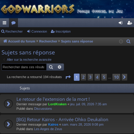
ac
Rechercher
or
Connexion
Inscription
on
ns
co
u
ne
cri
Accueil du forum
Rechercher
Sujets sans réponse
R
e
ur
m
xi
pti
Sujets sans réponse
c
ci
s
on
on
Aller sur la recherche avancée
h
Rechercher
Recherche avancée
s
e
r
Page
1
sur
10
2
3
4
5
10
1
Su
La recherche a retourné 194 résultats
…
c
Sujets
h
e
Le retour de l'extension de la mort !
r
Dernier message par
LordKraken
«
jeu. juil. 09, 2026 7:35 am
Publié dans
Discussions
[BG] Retour Kaïros - Arrivée Ohko Deukalion
Dernier message par
Kaïros
«
sam. mars 28, 2026 9:08 pm
Publié dans
Les Anges de Zeus