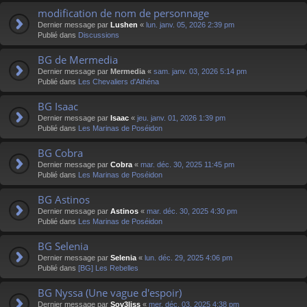
modification de nom de personnage
Dernier message par
Lushen
«
lun. janv. 05, 2026 2:39 pm
Publié dans
Discussions
BG de Mermedia
Dernier message par
Mermedia
«
sam. janv. 03, 2026 5:14 pm
Publié dans
Les Chevaliers d'Athéna
BG Isaac
Dernier message par
Isaac
«
jeu. janv. 01, 2026 1:39 pm
Publié dans
Les Marinas de Poséidon
BG Cobra
Dernier message par
Cobra
«
mar. déc. 30, 2025 11:45 pm
Publié dans
Les Marinas de Poséidon
BG Astinos
Dernier message par
Astinos
«
mar. déc. 30, 2025 4:30 pm
Publié dans
Les Marinas de Poséidon
BG Selenia
Dernier message par
Selenia
«
lun. déc. 29, 2025 4:06 pm
Publié dans
[BG] Les Rebelles
BG Nyssa (Une vague d'espoir)
Dernier message par
Sov3liss
«
mer. déc. 03, 2025 4:38 pm