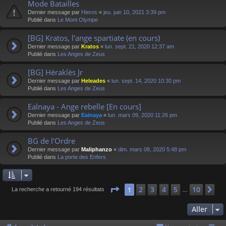
Mode Batailles
Dernier message par
Hieros
«
jeu. juin 10, 2021 3:39 pm
Publié dans
Le Mont Olympe
[BG] Kratos, l'ange spartiate (en cours)
Dernier message par
Kratos
«
lun. sept. 21, 2020 12:37 am
Publié dans
Les Anges de Zeus
[BG] Héraklès Jr
Dernier message par
Heleades
«
lun. sept. 14, 2020 10:30 pm
Publié dans
Les Anges de Zeus
Ealnaya - Ange rebelle [En cours]
Dernier message par
Ealnaya
«
lun. mars 09, 2020 11:26 pm
Publié dans
Les Anges de Zeus
BG de l'Ordre
Dernier message par
Maliphanzo
«
dim. mars 08, 2020 5:48 pm
Publié dans
La porte des Enfers
Page
1
sur
10
2
3
4
5
10
1
Su
La recherche a retourné 194 résultats
…
Aller