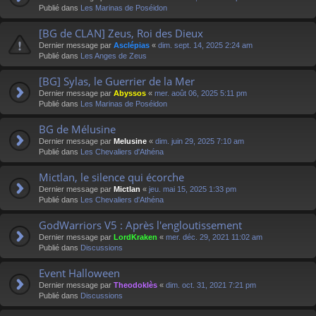
Publié dans
Les Marinas de Poséidon
[BG de CLAN] Zeus, Roi des Dieux
Dernier message par
Asclépias
«
dim. sept. 14, 2025 2:24 am
Publié dans
Les Anges de Zeus
[BG] Sylas, le Guerrier de la Mer
Dernier message par
Abyssos
«
mer. août 06, 2025 5:11 pm
Publié dans
Les Marinas de Poséidon
BG de Mélusine
Dernier message par
Melusine
«
dim. juin 29, 2025 7:10 am
Publié dans
Les Chevaliers d'Athéna
Mictlan, le silence qui écorche
Dernier message par
Mictlan
«
jeu. mai 15, 2025 1:33 pm
Publié dans
Les Chevaliers d'Athéna
GodWarriors V5 : Après l'engloutissement
Dernier message par
LordKraken
«
mer. déc. 29, 2021 11:02 am
Publié dans
Discussions
Event Halloween
Dernier message par
Theodoklès
«
dim. oct. 31, 2021 7:21 pm
Publié dans
Discussions