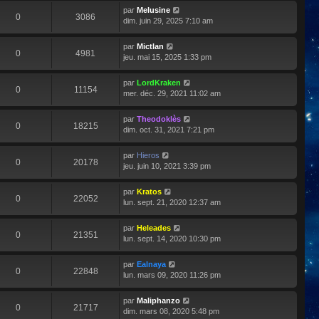
par
Melusine
0
3086
dim. juin 29, 2025 7:10 am
par
Mictlan
0
4981
jeu. mai 15, 2025 1:33 pm
par
LordKraken
0
11154
mer. déc. 29, 2021 11:02 am
par
Theodoklès
0
18215
dim. oct. 31, 2021 7:21 pm
par
Hieros
0
20178
jeu. juin 10, 2021 3:39 pm
par
Kratos
0
22052
lun. sept. 21, 2020 12:37 am
par
Heleades
0
21351
lun. sept. 14, 2020 10:30 pm
par
Ealnaya
0
22848
lun. mars 09, 2020 11:26 pm
par
Maliphanzo
0
21717
dim. mars 08, 2020 5:48 pm