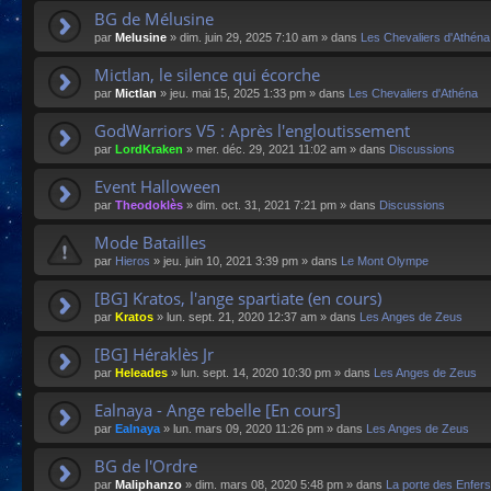
BG de Mélusine
par
Melusine
»
dim. juin 29, 2025 7:10 am
» dans
Les Chevaliers d'Athéna
Mictlan, le silence qui écorche
par
Mictlan
»
jeu. mai 15, 2025 1:33 pm
» dans
Les Chevaliers d'Athéna
GodWarriors V5 : Après l'engloutissement
par
LordKraken
»
mer. déc. 29, 2021 11:02 am
» dans
Discussions
Event Halloween
par
Theodoklès
»
dim. oct. 31, 2021 7:21 pm
» dans
Discussions
Mode Batailles
par
Hieros
»
jeu. juin 10, 2021 3:39 pm
» dans
Le Mont Olympe
[BG] Kratos, l'ange spartiate (en cours)
par
Kratos
»
lun. sept. 21, 2020 12:37 am
» dans
Les Anges de Zeus
[BG] Héraklès Jr
par
Heleades
»
lun. sept. 14, 2020 10:30 pm
» dans
Les Anges de Zeus
Ealnaya - Ange rebelle [En cours]
par
Ealnaya
»
lun. mars 09, 2020 11:26 pm
» dans
Les Anges de Zeus
BG de l'Ordre
par
Maliphanzo
»
dim. mars 08, 2020 5:48 pm
» dans
La porte des Enfers