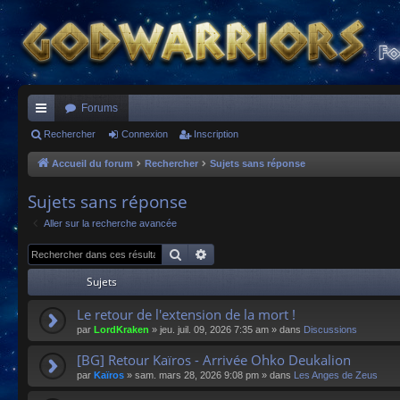
Forums
ac
Rechercher
Connexion
Inscription
co
Accueil du forum
Rechercher
Sujets sans réponse
ur
Sujets sans réponse
ci
Aller sur la recherche avancée
s
Rechercher
Recherche avancée
Sujets
Le retour de l'extension de la mort !
par
LordKraken
»
jeu. juil. 09, 2026 7:35 am
» dans
Discussions
[BG] Retour Kaïros - Arrivée Ohko Deukalion
par
Kaïros
»
sam. mars 28, 2026 9:08 pm
» dans
Les Anges de Zeus