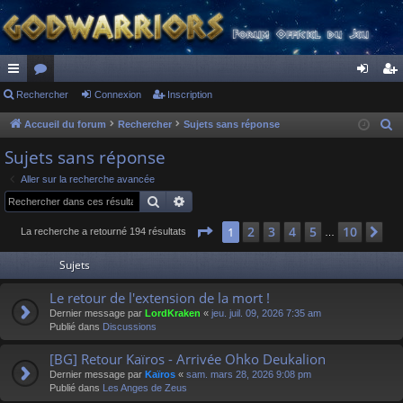
ac
Rechercher
or
Connexion
Inscription
on
ns
co
u
ne
cri
Accueil du forum
Rechercher
Sujets sans réponse
R
e
ur
m
xi
pti
Sujets sans réponse
c
ci
s
on
on
Aller sur la recherche avancée
h
Rechercher
Recherche avancée
s
e
r
Page
1
sur
10
2
3
4
5
10
1
Su
La recherche a retourné 194 résultats
…
c
Sujets
h
e
Le retour de l'extension de la mort !
r
Dernier message par
LordKraken
«
jeu. juil. 09, 2026 7:35 am
Publié dans
Discussions
[BG] Retour Kaïros - Arrivée Ohko Deukalion
Dernier message par
Kaïros
«
sam. mars 28, 2026 9:08 pm
Publié dans
Les Anges de Zeus