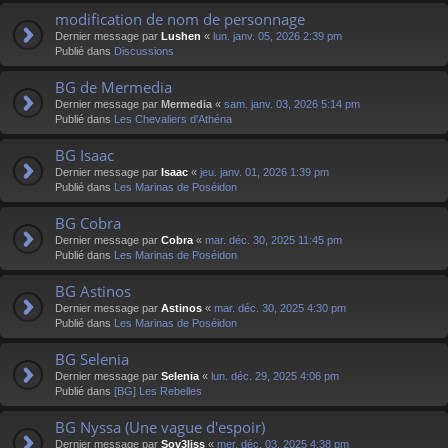
modification de nom de personnage
Dernier message par
Lushen
«
lun. janv. 05, 2026 2:39 pm
Publié dans
Discussions
BG de Mermedia
Dernier message par
Mermedia
«
sam. janv. 03, 2026 5:14 pm
Publié dans
Les Chevaliers d'Athéna
BG Isaac
Dernier message par
Isaac
«
jeu. janv. 01, 2026 1:39 pm
Publié dans
Les Marinas de Poséidon
BG Cobra
Dernier message par
Cobra
«
mar. déc. 30, 2025 11:45 pm
Publié dans
Les Marinas de Poséidon
BG Astinos
Dernier message par
Astinos
«
mar. déc. 30, 2025 4:30 pm
Publié dans
Les Marinas de Poséidon
BG Selenia
Dernier message par
Selenia
«
lun. déc. 29, 2025 4:06 pm
Publié dans
[BG] Les Rebelles
BG Nyssa (Une vague d'espoir)
Dernier message par
Sov3liss
«
mer. déc. 03, 2025 4:38 pm