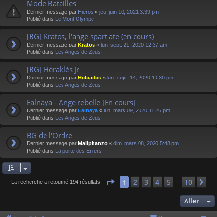
Mode Batailles
Dernier message par
Hieros
«
jeu. juin 10, 2021 3:39 pm
Publié dans
Le Mont Olympe
[BG] Kratos, l'ange spartiate (en cours)
Dernier message par
Kratos
«
lun. sept. 21, 2020 12:37 am
Publié dans
Les Anges de Zeus
[BG] Héraklès Jr
Dernier message par
Heleades
«
lun. sept. 14, 2020 10:30 pm
Publié dans
Les Anges de Zeus
Ealnaya - Ange rebelle [En cours]
Dernier message par
Ealnaya
«
lun. mars 09, 2020 11:26 pm
Publié dans
Les Anges de Zeus
BG de l'Ordre
Dernier message par
Maliphanzo
«
dim. mars 08, 2020 5:48 pm
Publié dans
La porte des Enfers
Page
1
sur
10
2
3
4
5
10
1
Su
La recherche a retourné 194 résultats
…
Aller