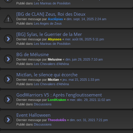
Publié dans
Les Marinas de Poséidon
[BG de CLAN] Zeus, Roi des Dieux
Dernier message par
Asclépias
«
dim. sept. 14, 2025 2:24 am
Publié dans
Les Anges de Zeus
[BG] Sylas, le Guerrier de la Mer
Dernier message par
Abyssos
«
mer. août 06, 2025 5:11 pm
Publié dans
Les Marinas de Poséidon
BG de Mélusine
Dernier message par
Melusine
«
dim. juin 29, 2025 7:10 am
Publié dans
Les Chevaliers d'Athéna
Mictlan, le silence qui écorche
Dernier message par
Mictlan
«
jeu. mai 15, 2025 1:33 pm
Publié dans
Les Chevaliers d'Athéna
GodWarriors V5 : Après l'engloutissement
Dernier message par
LordKraken
«
mer. déc. 29, 2021 11:02 am
Publié dans
Discussions
Event Halloween
Dernier message par
Theodoklès
«
dim. oct. 31, 2021 7:21 pm
Publié dans
Discussions