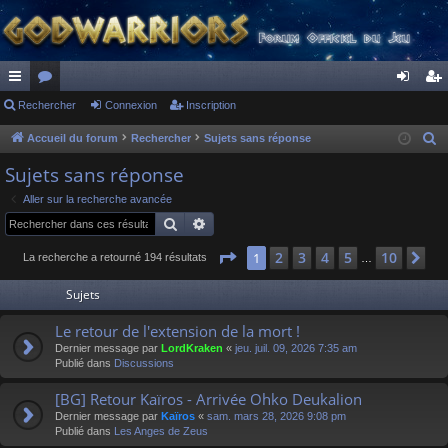
ac
Rechercher
or
Connexion
Inscription
on
ns
co
u
ne
cri
Accueil du forum
Rechercher
Sujets sans réponse
R
e
ur
m
xi
pti
Sujets sans réponse
c
ci
s
on
on
Aller sur la recherche avancée
h
Rechercher
Recherche avancée
s
e
r
Page
1
sur
10
2
3
4
5
10
1
Su
La recherche a retourné 194 résultats
…
c
Sujets
h
e
Le retour de l'extension de la mort !
r
Dernier message par
LordKraken
«
jeu. juil. 09, 2026 7:35 am
Publié dans
Discussions
[BG] Retour Kaïros - Arrivée Ohko Deukalion
Dernier message par
Kaïros
«
sam. mars 28, 2026 9:08 pm
Publié dans
Les Anges de Zeus