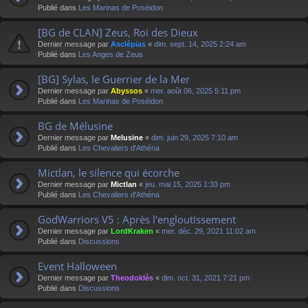
Publié dans
Les Marinas de Poséidon
[BG de CLAN] Zeus, Roi des Dieux
Dernier message par
Asclépias
«
dim. sept. 14, 2025 2:24 am
Publié dans
Les Anges de Zeus
[BG] Sylas, le Guerrier de la Mer
Dernier message par
Abyssos
«
mer. août 06, 2025 5:11 pm
Publié dans
Les Marinas de Poséidon
BG de Mélusine
Dernier message par
Melusine
«
dim. juin 29, 2025 7:10 am
Publié dans
Les Chevaliers d'Athéna
Mictlan, le silence qui écorche
Dernier message par
Mictlan
«
jeu. mai 15, 2025 1:33 pm
Publié dans
Les Chevaliers d'Athéna
GodWarriors V5 : Après l'engloutissement
Dernier message par
LordKraken
«
mer. déc. 29, 2021 11:02 am
Publié dans
Discussions
Event Halloween
Dernier message par
Theodoklès
«
dim. oct. 31, 2021 7:21 pm
Publié dans
Discussions