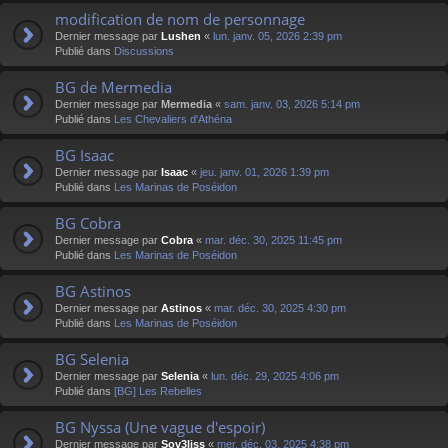
modification de nom de personnage
Dernier message par
Lushen
«
lun. janv. 05, 2026 2:39 pm
Publié dans
Discussions
BG de Mermedia
Dernier message par
Mermedia
«
sam. janv. 03, 2026 5:14 pm
Publié dans
Les Chevaliers d'Athéna
BG Isaac
Dernier message par
Isaac
«
jeu. janv. 01, 2026 1:39 pm
Publié dans
Les Marinas de Poséidon
BG Cobra
Dernier message par
Cobra
«
mar. déc. 30, 2025 11:45 pm
Publié dans
Les Marinas de Poséidon
BG Astinos
Dernier message par
Astinos
«
mar. déc. 30, 2025 4:30 pm
Publié dans
Les Marinas de Poséidon
BG Selenia
Dernier message par
Selenia
«
lun. déc. 29, 2025 4:06 pm
Publié dans
[BG] Les Rebelles
BG Nyssa (Une vague d'espoir)
Dernier message par
Sov3liss
«
mer. déc. 03, 2025 4:38 pm