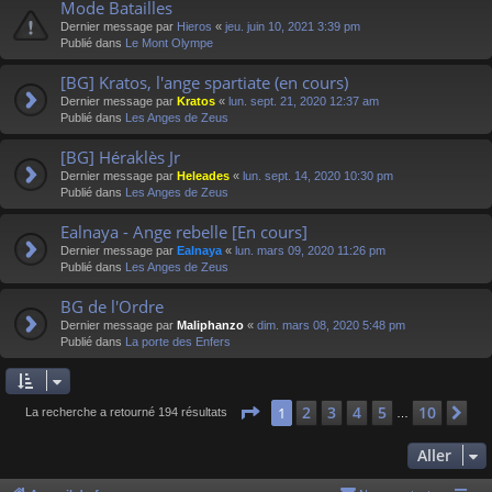
Mode Batailles
Dernier message par
Hieros
«
jeu. juin 10, 2021 3:39 pm
Publié dans
Le Mont Olympe
[BG] Kratos, l'ange spartiate (en cours)
Dernier message par
Kratos
«
lun. sept. 21, 2020 12:37 am
Publié dans
Les Anges de Zeus
[BG] Héraklès Jr
Dernier message par
Heleades
«
lun. sept. 14, 2020 10:30 pm
Publié dans
Les Anges de Zeus
Ealnaya - Ange rebelle [En cours]
Dernier message par
Ealnaya
«
lun. mars 09, 2020 11:26 pm
Publié dans
Les Anges de Zeus
BG de l'Ordre
Dernier message par
Maliphanzo
«
dim. mars 08, 2020 5:48 pm
Publié dans
La porte des Enfers
Page
1
sur
10
2
3
4
5
10
1
Su
La recherche a retourné 194 résultats
…
Aller