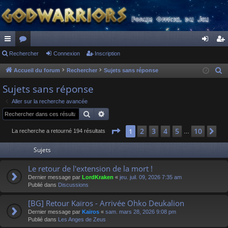
ac
Rechercher
or
Connexion
Inscription
on
ns
co
u
ne
cri
Accueil du forum
Rechercher
Sujets sans réponse
R
e
ur
m
xi
pti
Sujets sans réponse
c
ci
s
on
on
Aller sur la recherche avancée
h
Rechercher
Recherche avancée
s
e
r
Page
1
sur
10
2
3
4
5
10
1
Su
La recherche a retourné 194 résultats
…
c
Sujets
h
e
Le retour de l'extension de la mort !
r
Dernier message par
LordKraken
«
jeu. juil. 09, 2026 7:35 am
Publié dans
Discussions
[BG] Retour Kaïros - Arrivée Ohko Deukalion
Dernier message par
Kaïros
«
sam. mars 28, 2026 9:08 pm
Publié dans
Les Anges de Zeus