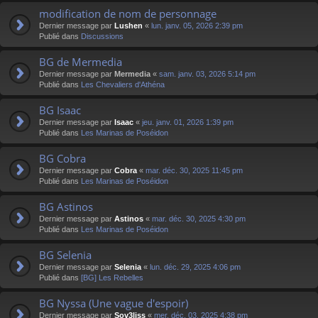
modification de nom de personnage
Dernier message par
Lushen
«
lun. janv. 05, 2026 2:39 pm
Publié dans
Discussions
BG de Mermedia
Dernier message par
Mermedia
«
sam. janv. 03, 2026 5:14 pm
Publié dans
Les Chevaliers d'Athéna
BG Isaac
Dernier message par
Isaac
«
jeu. janv. 01, 2026 1:39 pm
Publié dans
Les Marinas de Poséidon
BG Cobra
Dernier message par
Cobra
«
mar. déc. 30, 2025 11:45 pm
Publié dans
Les Marinas de Poséidon
BG Astinos
Dernier message par
Astinos
«
mar. déc. 30, 2025 4:30 pm
Publié dans
Les Marinas de Poséidon
BG Selenia
Dernier message par
Selenia
«
lun. déc. 29, 2025 4:06 pm
Publié dans
[BG] Les Rebelles
BG Nyssa (Une vague d'espoir)
Dernier message par
Sov3liss
«
mer. déc. 03, 2025 4:38 pm