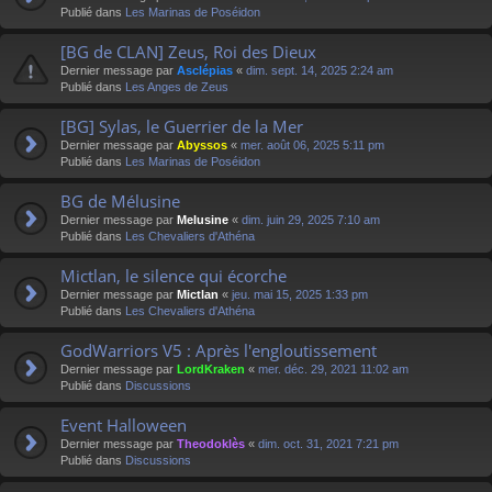
Publié dans
Les Marinas de Poséidon
[BG de CLAN] Zeus, Roi des Dieux
Dernier message par
Asclépias
«
dim. sept. 14, 2025 2:24 am
Publié dans
Les Anges de Zeus
[BG] Sylas, le Guerrier de la Mer
Dernier message par
Abyssos
«
mer. août 06, 2025 5:11 pm
Publié dans
Les Marinas de Poséidon
BG de Mélusine
Dernier message par
Melusine
«
dim. juin 29, 2025 7:10 am
Publié dans
Les Chevaliers d'Athéna
Mictlan, le silence qui écorche
Dernier message par
Mictlan
«
jeu. mai 15, 2025 1:33 pm
Publié dans
Les Chevaliers d'Athéna
GodWarriors V5 : Après l'engloutissement
Dernier message par
LordKraken
«
mer. déc. 29, 2021 11:02 am
Publié dans
Discussions
Event Halloween
Dernier message par
Theodoklès
«
dim. oct. 31, 2021 7:21 pm
Publié dans
Discussions