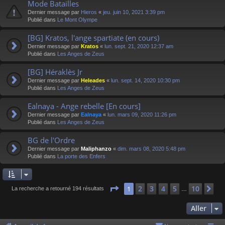
Mode Batailles
Dernier message par
Hieros
«
jeu. juin 10, 2021 3:39 pm
Publié dans
Le Mont Olympe
[BG] Kratos, l'ange spartiate (en cours)
Dernier message par
Kratos
«
lun. sept. 21, 2020 12:37 am
Publié dans
Les Anges de Zeus
[BG] Héraklès Jr
Dernier message par
Heleades
«
lun. sept. 14, 2020 10:30 pm
Publié dans
Les Anges de Zeus
Ealnaya - Ange rebelle [En cours]
Dernier message par
Ealnaya
«
lun. mars 09, 2020 11:26 pm
Publié dans
Les Anges de Zeus
BG de l'Ordre
Dernier message par
Maliphanzo
«
dim. mars 08, 2020 5:48 pm
Publié dans
La porte des Enfers
Page
1
sur
10
2
3
4
5
10
1
Su
La recherche a retourné 194 résultats
…
Aller