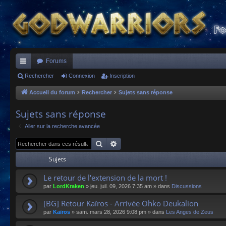
Forums
ac
Rechercher
Connexion
Inscription
co
Accueil du forum
Rechercher
Sujets sans réponse
ur
Sujets sans réponse
ci
Aller sur la recherche avancée
s
Rechercher
Recherche avancée
Sujets
Le retour de l'extension de la mort !
par
LordKraken
»
jeu. juil. 09, 2026 7:35 am
» dans
Discussions
[BG] Retour Kaïros - Arrivée Ohko Deukalion
par
Kaïros
»
sam. mars 28, 2026 9:08 pm
» dans
Les Anges de Zeus