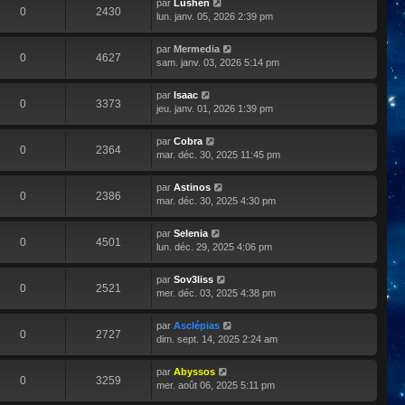
par
Lushen
0
2430
lun. janv. 05, 2026 2:39 pm
par
Mermedia
0
4627
sam. janv. 03, 2026 5:14 pm
par
Isaac
0
3373
jeu. janv. 01, 2026 1:39 pm
par
Cobra
0
2364
mar. déc. 30, 2025 11:45 pm
par
Astinos
0
2386
mar. déc. 30, 2025 4:30 pm
par
Selenia
0
4501
lun. déc. 29, 2025 4:06 pm
par
Sov3liss
0
2521
mer. déc. 03, 2025 4:38 pm
par
Asclépias
0
2727
dim. sept. 14, 2025 2:24 am
par
Abyssos
0
3259
mer. août 06, 2025 5:11 pm