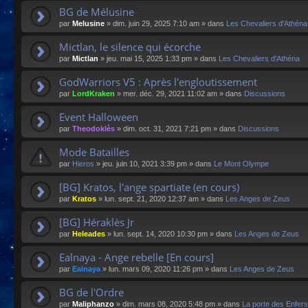
BG de Mélusine
par
Melusine
»
dim. juin 29, 2025 7:10 am
» dans
Les Chevaliers d'Athéna
Mictlan, le silence qui écorche
par
Mictlan
»
jeu. mai 15, 2025 1:33 pm
» dans
Les Chevaliers d'Athéna
GodWarriors V5 : Après l'engloutissement
par
LordKraken
»
mer. déc. 29, 2021 11:02 am
» dans
Discussions
Event Halloween
par
Theodoklès
»
dim. oct. 31, 2021 7:21 pm
» dans
Discussions
Mode Batailles
par
Hieros
»
jeu. juin 10, 2021 3:39 pm
» dans
Le Mont Olympe
[BG] Kratos, l'ange spartiate (en cours)
par
Kratos
»
lun. sept. 21, 2020 12:37 am
» dans
Les Anges de Zeus
[BG] Héraklès Jr
par
Heleades
»
lun. sept. 14, 2020 10:30 pm
» dans
Les Anges de Zeus
Ealnaya - Ange rebelle [En cours]
par
Ealnaya
»
lun. mars 09, 2020 11:26 pm
» dans
Les Anges de Zeus
BG de l'Ordre
par
Maliphanzo
»
dim. mars 08, 2020 5:48 pm
» dans
La porte des Enfers