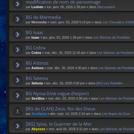
modification de nom de personnage
par
Lushen
»
lun. janv. 05, 2026 2:39 pm
» dans
Discussions
BG de Mermedia
par
Mermedia
»
sam. janv. 03, 2026 5:14 pm
» dans
Les Chevaliers d'Ath
BG Isaac
par
Isaac
»
jeu. janv. 01, 2026 1:39 pm
» dans
Les Marinas de Poséidon
BG Cobra
par
Cobra
»
mar. déc. 30, 2025 11:45 pm
» dans
Les Marinas de Poséidon
BG Astinos
par
Astinos
»
mar. déc. 30, 2025 4:30 pm
» dans
Les Marinas de Poséido
BG Selenia
par
Selenia
»
lun. déc. 29, 2025 4:06 pm
» dans
[BG] Les Rebelles
BG Nyssa (Une vague d'espoir)
par
Sov3liss
»
mer. déc. 03, 2025 4:38 pm
» dans
Les Marinas de Poséid
[BG de CLAN] Zeus, Roi des Dieux
par
Asclépias
»
dim. sept. 14, 2025 2:24 am
» dans
Les Anges de Zeus
[BG] Sylas, le Guerrier de la Mer
par
Abyssos
»
mer. août 06, 2025 5:11 pm
» dans
Les Marinas de Poséid