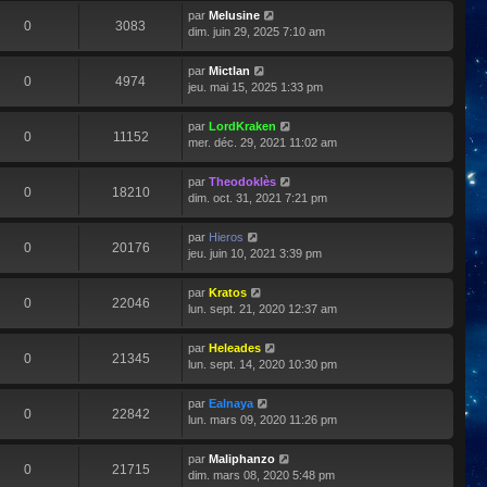
par
Melusine
0
3083
dim. juin 29, 2025 7:10 am
par
Mictlan
0
4974
jeu. mai 15, 2025 1:33 pm
par
LordKraken
0
11152
mer. déc. 29, 2021 11:02 am
par
Theodoklès
0
18210
dim. oct. 31, 2021 7:21 pm
par
Hieros
0
20176
jeu. juin 10, 2021 3:39 pm
par
Kratos
0
22046
lun. sept. 21, 2020 12:37 am
par
Heleades
0
21345
lun. sept. 14, 2020 10:30 pm
par
Ealnaya
0
22842
lun. mars 09, 2020 11:26 pm
par
Maliphanzo
0
21715
dim. mars 08, 2020 5:48 pm