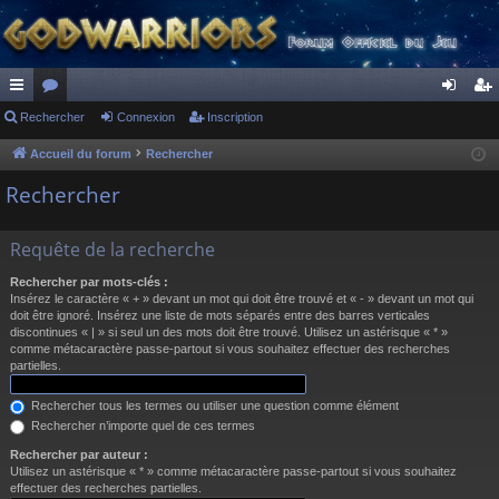
ac
Rechercher
or
Connexion
Inscription
on
ns
co
u
ne
cri
Accueil du forum
Rechercher
ur
m
xi
pti
Rechercher
ci
s
on
on
Requête de la recherche
s
Rechercher par mots-clés :
Insérez le caractère « + » devant un mot qui doit être trouvé et « - » devant un mot qui
doit être ignoré. Insérez une liste de mots séparés entre des barres verticales
discontinues « | » si seul un des mots doit être trouvé. Utilisez un astérisque « * »
comme métacaractère passe-partout si vous souhaitez effectuer des recherches
partielles.
Rechercher tous les termes ou utiliser une question comme élément
Rechercher n’importe quel de ces termes
Rechercher par auteur :
Utilisez un astérisque « * » comme métacaractère passe-partout si vous souhaitez
effectuer des recherches partielles.