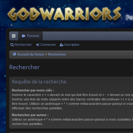
Forums
ac
Rechercher
Connexion
Inscription
co
Accueil du forum
Rechercher
ur
Rechercher
ci
s
Requête de la recherche
Rechercher par mots-clés :
Insérez le caractère « + » devant un mot qui doit être trouvé et « - » devant un mot qu
Insérez une liste de mots séparés entre des barres verticales discontinues « | » si s
être trouvé. Utilisez un astérisque « * » comme métacaractère passe-partout si vou
effectuer des recherches partielles.
Rechercher par auteur :
Utilisez un astérisque « * » comme métacaractère passe-partout si vous souhaitez 
recherches partielles.