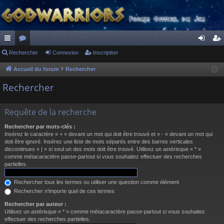
ac
Rechercher
or
Connexion
Inscription
on
ns
co
u
ne
cri
Accueil du forum
Rechercher
ur
m
xi
pti
Rechercher
ci
s
on
on
Requête de la recherche
s
Rechercher par mots-clés :
Insérez le caractère « + » devant un mot qui doit être trouvé et « - » devant un mot qui
doit être ignoré. Insérez une liste de mots séparés entre des barres verticales
discontinues « | » si seul un des mots doit être trouvé. Utilisez un astérisque « * »
comme métacaractère passe-partout si vous souhaitez effectuer des recherches
partielles.
Rechercher tous les termes ou utiliser une question comme élément
Rechercher n’importe quel de ces termes
Rechercher par auteur :
Utilisez un astérisque « * » comme métacaractère passe-partout si vous souhaitez
effectuer des recherches partielles.