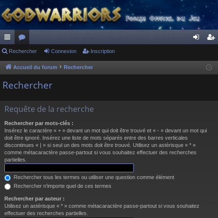
ac
Rechercher
or
Connexion
Inscription
on
ns
co
u
ne
cri
Accueil du forum
Rechercher
ur
m
xi
pti
Rechercher
ci
s
on
on
Requête de la recherche
s
Rechercher par mots-clés :
Insérez le caractère « + » devant un mot qui doit être trouvé et « - » devant un mot qui
doit être ignoré. Insérez une liste de mots séparés entre des barres verticales
discontinues « | » si seul un des mots doit être trouvé. Utilisez un astérisque « * »
comme métacaractère passe-partout si vous souhaitez effectuer des recherches
partielles.
Rechercher tous les termes ou utiliser une question comme élément
Rechercher n’importe quel de ces termes
Rechercher par auteur :
Utilisez un astérisque « * » comme métacaractère passe-partout si vous souhaitez
effectuer des recherches partielles.