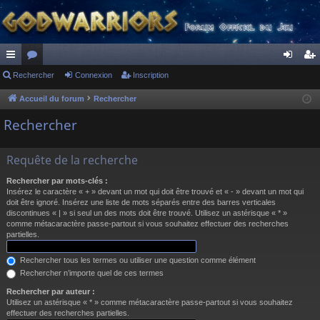
ac
Rechercher
or
Connexion
Inscription
on
ns
co
u
ne
cri
Accueil du forum
Rechercher
ur
m
xi
pti
Rechercher
ci
s
on
on
Requête de la recherche
s
Rechercher par mots-clés :
Insérez le caractère « + » devant un mot qui doit être trouvé et « - » devant un mot qui
doit être ignoré. Insérez une liste de mots séparés entre des barres verticales
discontinues « | » si seul un des mots doit être trouvé. Utilisez un astérisque « * »
comme métacaractère passe-partout si vous souhaitez effectuer des recherches
partielles.
Rechercher tous les termes ou utiliser une question comme élément
Rechercher n’importe quel de ces termes
Rechercher par auteur :
Utilisez un astérisque « * » comme métacaractère passe-partout si vous souhaitez
effectuer des recherches partielles.